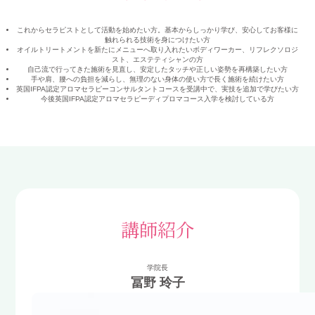
これからセラピストとして活動を始めたい方。基本からしっかり学び、安心してお客様に
触れられる技術を身につけたい方
オイルトリートメントを新たにメニューへ取り入れたいボディワーカー、リフレクソロジ
スト、エステティシャンの方
自己流で行ってきた施術を見直し、安定したタッチや正しい姿勢を再構築したい方
手や肩、腰への負担を減らし、無理のない身体の使い方で長く施術を続けたい方
英国IFPA認定アロマセラピーコンサルタントコースを受講中で、実技を追加で学びたい方
今後英国IFPA認定アロマセラピーディプロマコース入学を検討している方
講師紹介
学院長
冨野 玲子