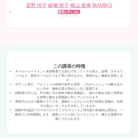
冨野 玲子
嵯峨 慈子
横山 亜希
MAMIKO
講座に申し込む
この講座の特徴
オイルトリートメント未経験者でも安心です。ベッドの高さ、姿勢、タオルワ
ークなど、基本の一つひとつを丁寧に学びながら、無理のない施術を習得しま
す。
ボディに加え、フェイシャル技術の基本も習得。これからメニューの幅を広げ
たい方や、施術の質を高めたい方に最適です。
経験者の方には、手の使い方や身体の軸を再確認し、疲れや痛みを防ぐ効率的
な姿勢と動きを実践的に学んでいただけます。
実技中心の少人数制クラスです。講師が一人ひとりの手の特徴を見極め、自然
で心地よいタッチを引き出していきます。
英国IFPA認定アロマセラピーディプロマコースと同内容の本格的な実技を、一
般向けに特別開講します。資格コースと同じカリキュラムで、確かな基礎力を
身につけられます。