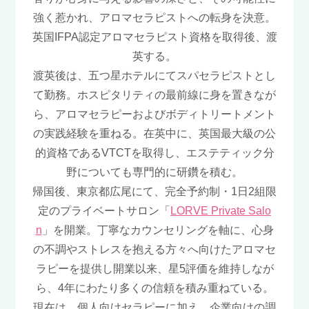
強く惹かれ、アロマセラピストへの転身を決意。
英国IFPA認定アロマセラピスト資格を取得後、渡
英する。
渡英後は、五つ星ホテルにてスパセラピストとし
て勤務。ホスピタリティの最前線に身を置きなが
ら、アロマセラピーおよびボディトリートメント
の実践経験を重ねる。在英中に、英国最大級の公
的資格であるVTCTを取得し、エステティック分
野についても専門的に研鑽を積む。
帰国後、東京都広尾にて、完全予約制・1日2組限
定のプライベートサロン「
LORVE Private Salo
n
」を開業。丁寧なカウンセリングを軸に、心身
の不調やストレスを抱える方々へ向けたアロマセ
ラピーを提供し開業以来、星5評価を維持しなが
ら、4年にわたり多くの信頼を積み重ねている。
現在は、個人向けセラピーに加え、企業向けの調