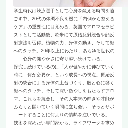
学生時代は競泳選手として心身を鍛える時間を過
ごす中、20代の体調不良を機に「内側から整える
ケア」の重要性に目覚める。英国でアロマセラピ
ストとして活動後、欧米にて原始反射統合や顔反
射療法を習得。植物の力、身体の動き、そして顔
へのタッチ。20年以上にわたり、あらゆる世代の
心身の健やかさに寄り添い続けている。
探究し続けているのは「人が健やかに伸びていく
時に、何が必要か」という成長への視点。原始反
射の統合による身体の土台づくり、脳と心に響く
顔へのタッチ、そして深い癒やしをもたらすアロ
マ。これらを統合し、その人本来の輝きや才能が
ふらりと開いていく瞬間に立ち会い、そっとサポ
ートすることに何よりの情熱を注いでいる。
技術を深めたい専門家から、ライフワークを求め