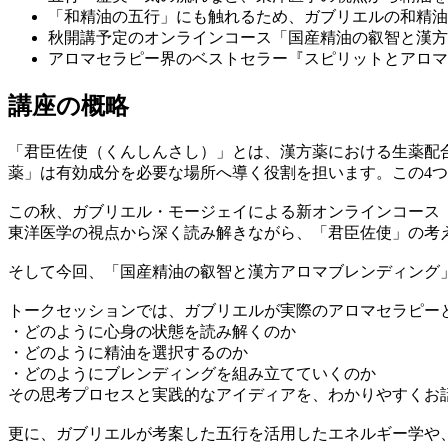
「和精油の五行」にも触れるため、ガブリエルの和精油
秋開講予定のオンラインコース「国産精油の叡智と漢方
アロマセラピー界のベストセラー『スピリットとアロマ
講座の概略
「君臣佐使（くんしんさし）」とは、漢方薬における生薬配
薬」は有効成分を必要な場所へ導く役割を担います。この4
この秋、ガブリエル・モージェイによる新オンラインコース
東洋医学の視点から深く読み解きながら、「君臣佐使」の考
そして今回、「国産精油の叡智と漢方アロマブレンディング
トークセッションでは、ガブリエルが実際のアロマセラピー
・どのように心身の状態を読み解くのか
・どのように精油を選択するのか
・どのようにブレンディングを組み立てていくのか
その思考プロセスと実践的なアイディアを、わかりやすくお
更に、ガブリエルが考案した五行を活用したエネルギー学や