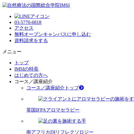
03-5770-6818
アクセス
無料オープンキャンパス
に申し込む
資料請求
をする
メニュー
トップ
IMSIの特長
はじめての方へ
コース／講座紹介
コース／講座紹介トップ
英国IFPAアロマセラピー
南アフリカDIリフレクソロジー