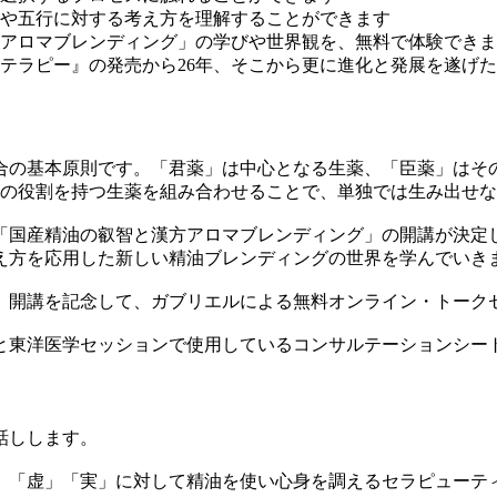
や五行に対する考え方を理解することができます
アロマブレンディング」の学びや世界観を、無料で体験できま
テラピー』の発売から26年、そこから更に進化と発展を遂げ
合の基本原則です。「君薬」は中心となる生薬、「臣薬」はそ
つの役割を持つ生薬を組み合わせることで、単独では生み出せ
「国産精油の叡智と漢方アロマブレンディング」の開講が決定し
え方を応用した新しい精油ブレンディングの世界を学んでいき
」開講を記念して、ガブリエルによる無料オンライン・トーク
と東洋医学セッションで使用しているコンサルテーションシー
話しします。
、「虚」「実」に対して精油を使い心身を調えるセラピューテ