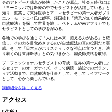
身のアトピーと喘息が軽快したことが原点。社会人時代には
「ヨーロッパでは医療の中でセラピストが活躍している」と
知り、渡英して東洋医学とアロマセラピーの第一人者ガブリ
エル・モージェイ氏に師事。帰国後も「禁忌が無く効果的な
自然療法」を探して世界を旅し、ベトナムや南アフリカでも
セラピストとしての学びを深める。
各地での学びを通じて「人には本来、癒える力がある」と確
信し、その力を目覚めさせるのが自然療法の真の役割だと実
感。そして「日本人がホリスティックな視点に立つとき、辿
り着くのは東洋医学」との気づきから、鍼灸師資格を取得。
プロフェッショナルセラピストの育成、世界の第一人者によ
るセミナーのオーガナイズ、そして病院・施設でのボランテ
ィア活動まで、自然療法を仕事として、そしてライフワーク
として、心から楽しんでいる。
講師紹介を詳しく見る
アクセス
[ 住所 ]