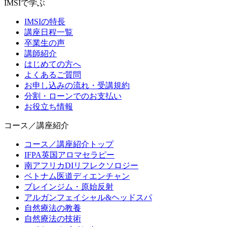
IMSIで学ぶ
IMSIの特長
講座日程一覧
卒業生の声
講師紹介
はじめての方へ
よくあるご質問
お申し込みの流れ・受講規約
分割・ローンでのお支払い
お役立ち情報
コース／講座紹介
コース／講座紹介トップ
IFPA英国アロマセラピー
南アフリカDIリフレクソロジー
ベトナム医道ディエンチャン
ブレインジム・原始反射
アルガンフェイシャル&ヘッドスパ
自然療法の教養
自然療法の技術