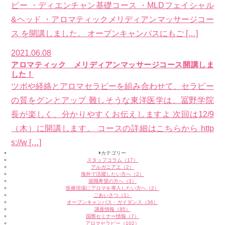
ピー ・ディエンチャン基礎コース ・MLDフェイシャル
&ヘッド ・アロマティックメリディアンマッサージコー
ス を開講しました。 オープンキャンパスにもご […]
2021.06.08
アロマティック メリディアンマッサージコース開講しま
した！
ツボや経絡とアロマセラピーを組み合わせて、セラピー
の質をグンとアップ 難しそうな東洋医学は、冨野学院
長が楽しく、分かりやすくお伝えしますよ 次回は12/9
（木）に開講します。 コースの詳細はこちらから http
s://w […]
カテゴリー
スタッフコラム（17）
アルガニアエ（2）
海外で活躍したい方へ（2）
就職希望の方へ（3）
医療現場にアロマを導入したい方へ（2）
ごあいさつ（1）
オープンキャンパス・ガイダンス（36）
講座情報（85）
国際セミナー情報（7）
アロマセラピー（102）