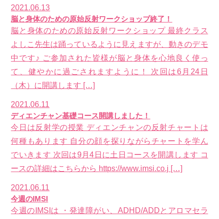
2021.06.13
脳と身体のための原始反射ワークショップ終了！
脳と身体のための原始反射ワークショップ 最終クラス
よしこ先生は踊っているように見えますが、動きのデモ
中です♪ ご参加された皆様が脳と身体を心地良く使っ
て、健やかに過ごされますように！ 次回は6月24日
（木）に開講します […]
2021.06.11
ディエンチャン基礎コース開講しました！
今日は反射学の授業 ディエンチャンの反射チャートは
何種もあります 自分の顔を探りながらチャートを学ん
でいきます 次回は9月4日に土日コースを開講します コ
ースの詳細はこちらから https://www.imsi.co.j […]
2021.06.11
今週のIMSI
今週のIMSIは ・発達障がい、ADHD/ADDとアロマセラ