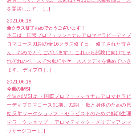
お過ごしくださいね。 次回は7月15日に木曜夜間コース
を開講します。 […]
2021.06.18
全クラス修了おめでとうございます！
本日は、国際プロフェッショナルアロマセラピーディプ
ロマコース91期の全16クラス修了日。 修了された皆さ
ん、おめでとうございます！ これから試験に向けてそ
れぞれのペースでお勉強やケーススタディを進めていき
ます。 ディプロ […]
2021.06.18
今週のIMSI
今週のIMSIは ・国際プロフェッショナルアロマセラピ
ーディプロマコース91期、92期 ・脳と身体のための原
始反射ワークショップ ・セラピストのための解剖生理
学ワークショップ ・アロマティック・メリディアンマ
ッサージコー […]