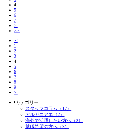
4
5
6
7
>
>>
<
1
2
3
4
5
6
7
8
9
>
カテゴリー
スタッフコラム（17）
アルガニアエ（2）
海外で活躍したい方へ（2）
就職希望の方へ（3）