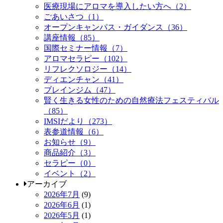
医療現場にアロマを導入したい方へ（2）
ごあいさつ（1）
オープンキャンパス・ガイダンス（36）
講座情報（85）
国際セミナー情報（7）
アロマセラピー（102）
リフレクソロジー（14）
ディエンチャン（41）
ブレインジム（47）
賢く生きる女性のための自然療法フェスティバル
（85）
IMSIだより（273）
表参道情報（6）
お知らせ（9）
商品紹介（3）
セラピー（0）
イベント（2）
アーカイブ
2026年7月
(9)
2026年6月
(1)
2026年5月
(1)