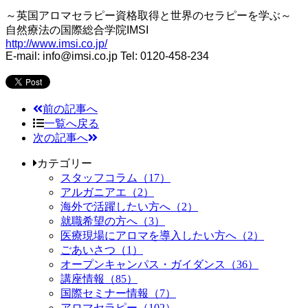
～英国アロマセラピー資格取得と世界のセラピーを学ぶ～
自然療法の国際総合学院IMSI
http://www.imsi.co.jp/
E-mail: info@imsi.co.jp Tel: 0120-458-234
前の記事へ
一覧へ戻る
次の記事へ
カテゴリー
スタッフコラム（17）
アルガニアエ（2）
海外で活躍したい方へ（2）
就職希望の方へ（3）
医療現場にアロマを導入したい方へ（2）
ごあいさつ（1）
オープンキャンパス・ガイダンス（36）
講座情報（85）
国際セミナー情報（7）
アロマセラピー（102）