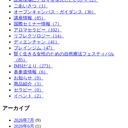
ごあいさつ（1）
オープンキャンパス・ガイダンス（36）
講座情報（85）
国際セミナー情報（7）
アロマセラピー（102）
リフレクソロジー（14）
ディエンチャン（41）
ブレインジム（47）
賢く生きる女性のための自然療法フェスティバル
（85）
IMSIだより（273）
表参道情報（6）
お知らせ（9）
商品紹介（3）
セラピー（0）
イベント（2）
アーカイブ
2026年7月
(9)
2026年6月
(1)