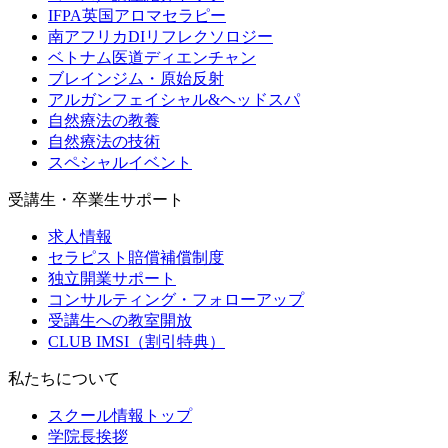
IFPA英国アロマセラピー
南アフリカDIリフレクソロジー
ベトナム医道ディエンチャン
ブレインジム・原始反射
アルガンフェイシャル&ヘッドスパ
自然療法の教養
自然療法の技術
スペシャルイベント
受講生・卒業生サポート
求人情報
セラピスト賠償補償制度
独立開業サポート
コンサルティング・フォローアップ
受講生への教室開放
CLUB IMSI（割引特典）
私たちについて
スクール情報トップ
学院長挨拶