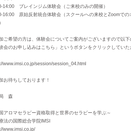
:00-14:00 ブレインジム体験会（ご来校のみの開催）
:30-16:00 原始反射統合体験会（スクールへの来校とZoo
）
加ご希望の方は、体験会についてご案内がございますので以下
験会のお申し込みはこちら」というボタンをクリックしていた
://www.imsi.co.jp/session/session_04.html
加お待ちしております！
局 森
国アロマセラピー資格取得と世界のセラピーを学ぶ～
療法の国際総合学院IMSI
://www.imsi.co.jp/