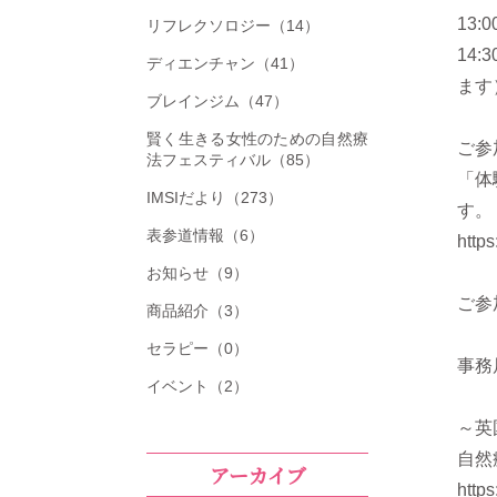
13
リフレクソロジー（14）
14
ディエンチャン（41）
ます
ブレインジム（47）
賢く生きる女性のための自然療
ご参
法フェスティバル（85）
「体
IMSIだより（273）
す。
表参道情報（6）
https
お知らせ（9）
ご参
商品紹介（3）
セラピー（0）
事務
イベント（2）
～英
自然
アーカイブ
https