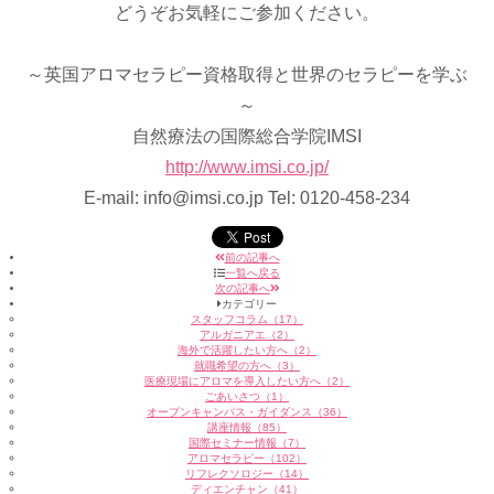
どうぞお気軽にご参加ください。
～英国アロマセラピー資格取得と世界のセラピーを学ぶ
～
自然療法の国際総合学院IMSI
http://www.imsi.co.jp/
E-mail: info@imsi.co.jp Tel: 0120-458-234
前の記事へ
一覧へ戻る
次の記事へ
カテゴリー
スタッフコラム（17）
アルガニアエ（2）
海外で活躍したい方へ（2）
就職希望の方へ（3）
医療現場にアロマを導入したい方へ（2）
ごあいさつ（1）
オープンキャンパス・ガイダンス（36）
講座情報（85）
国際セミナー情報（7）
アロマセラピー（102）
リフレクソロジー（14）
ディエンチャン（41）