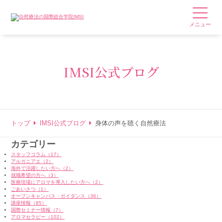
メニュー
IMSI公式ブログ
トップ
IMSI公式ブログ
身体の声を聴く自然療法
カテゴリー
スタッフコラム（17）
アルガニアエ（2）
海外で活躍したい方へ（2）
就職希望の方へ（3）
医療現場にアロマを導入したい方へ（2）
ごあいさつ（1）
オープンキャンパス・ガイダンス（36）
講座情報（85）
国際セミナー情報（7）
アロマセラピー（102）