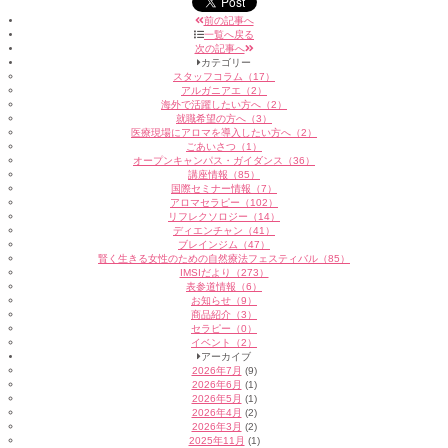
前の記事へ
一覧へ戻る
次の記事へ
カテゴリー
スタッフコラム（17）
アルガニアエ（2）
海外で活躍したい方へ（2）
就職希望の方へ（3）
医療現場にアロマを導入したい方へ（2）
ごあいさつ（1）
オープンキャンパス・ガイダンス（36）
講座情報（85）
国際セミナー情報（7）
アロマセラピー（102）
リフレクソロジー（14）
ディエンチャン（41）
ブレインジム（47）
賢く生きる女性のための自然療法フェスティバル（85）
IMSIだより（273）
表参道情報（6）
お知らせ（9）
商品紹介（3）
セラピー（0）
イベント（2）
アーカイブ
2026年7月
(9)
2026年6月
(1)
2026年5月
(1)
2026年4月
(2)
2026年3月
(2)
2025年11月
(1)