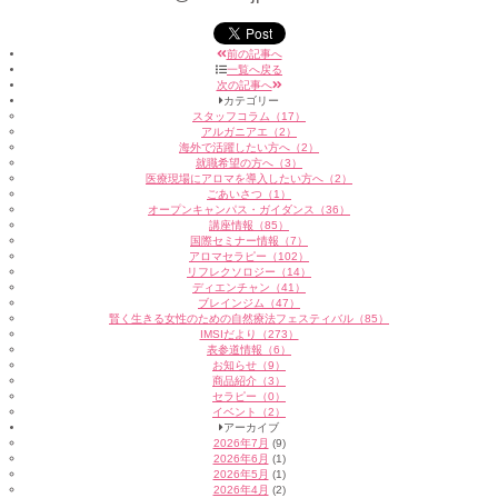
前の記事へ
一覧へ戻る
次の記事へ
カテゴリー
スタッフコラム（17）
アルガニアエ（2）
海外で活躍したい方へ（2）
就職希望の方へ（3）
医療現場にアロマを導入したい方へ（2）
ごあいさつ（1）
オープンキャンパス・ガイダンス（36）
講座情報（85）
国際セミナー情報（7）
アロマセラピー（102）
リフレクソロジー（14）
ディエンチャン（41）
ブレインジム（47）
賢く生きる女性のための自然療法フェスティバル（85）
IMSIだより（273）
表参道情報（6）
お知らせ（9）
商品紹介（3）
セラピー（0）
イベント（2）
アーカイブ
2026年7月
(9)
2026年6月
(1)
2026年5月
(1)
2026年4月
(2)