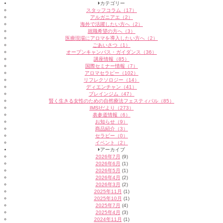
カテゴリー
スタッフコラム（17）
アルガニアエ（2）
海外で活躍したい方へ（2）
就職希望の方へ（3）
医療現場にアロマを導入したい方へ（2）
ごあいさつ（1）
オープンキャンパス・ガイダンス（36）
講座情報（85）
国際セミナー情報（7）
アロマセラピー（102）
リフレクソロジー（14）
ディエンチャン（41）
ブレインジム（47）
賢く生きる女性のための自然療法フェスティバル（85）
IMSIだより（273）
表参道情報（6）
お知らせ（9）
商品紹介（3）
セラピー（0）
イベント（2）
アーカイブ
2026年7月
(9)
2026年6月
(1)
2026年5月
(1)
2026年4月
(2)
2026年3月
(2)
2025年11月
(1)
2025年10月
(1)
2025年7月
(4)
2025年4月
(3)
2024年11月
(1)