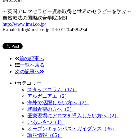
～英国アロマセラピー資格取得と世界のセラピーを学ぶ～
自然療法の国際総合学院IMSI
http://www.imsi.co.jp/
E-mail: info@imsi.co.jp Tel: 0120-458-234
前の記事へ
一覧へ戻る
次の記事へ
カテゴリー
スタッフコラム（17）
アルガニアエ（2）
海外で活躍したい方へ（2）
就職希望の方へ（3）
医療現場にアロマを導入したい方へ（2）
ごあいさつ（1）
オープンキャンパス・ガイダンス（36）
講座情報（85）