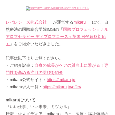
レバレジーズ株式会社
が運営する
mikaru
にて、自
然療法の国際総合学院IMSIの「
国際プロフェッショナル
アロマセラピー ディプロマコース＜英国IFPA資格対応
＞
」をご紹介いただきました。
記事は以下よりご覧ください。
・ご紹介記事：
自身の成長がケアの質向上に繋がる！専
門性を高める注目の学びを紹介
・mikaru公式サイト：
https://mikaru.jp
・mikaru求人一覧：
https://mikaru.jp/offer/
mikaruについて
『いい仕事、いい未来、ミツカル』
転職・求人メディア「mikaru」では、医療・福祉領域の