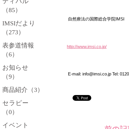
ティバル
（85）
自然療法の国際総合学院IMSI
IMSIだより
（273）
表参道情報
http://www.imsi.co.jp/
（6）
お知らせ
E-mail: info@imsi.co.jp Tel: 012
（9）
商品紹介（3）
セラピー
（0）
イベント