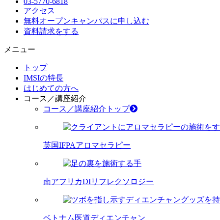
03-5770-6818
アクセス
無料オープンキャンパス
に申し込む
資料請求
をする
メニュー
トップ
IMSIの特長
はじめての方へ
コース／講座紹介
コース／講座紹介トップ
英国IFPAアロマセラピー
南アフリカDIリフレクソロジー
ベトナム医道ディエンチャン