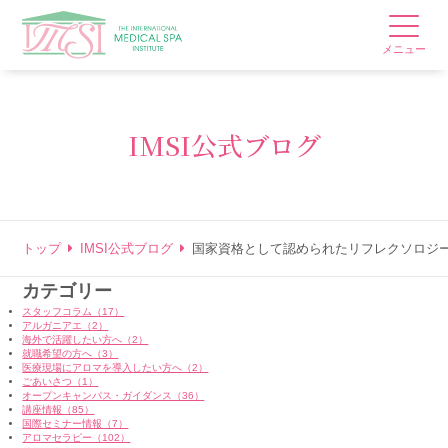
メニュー
IMSI公式ブログ
トップ
IMSI公式ブログ
国家資格として認められたリフレクソロジ
カテゴリー
スタッフコラム（17）
アルガニアエ（2）
海外で活躍したい方へ（2）
就職希望の方へ（3）
医療現場にアロマを導入したい方へ（2）
ごあいさつ（1）
オープンキャンパス・ガイダンス（36）
講座情報（85）
国際セミナー情報（7）
アロマセラピー（102）