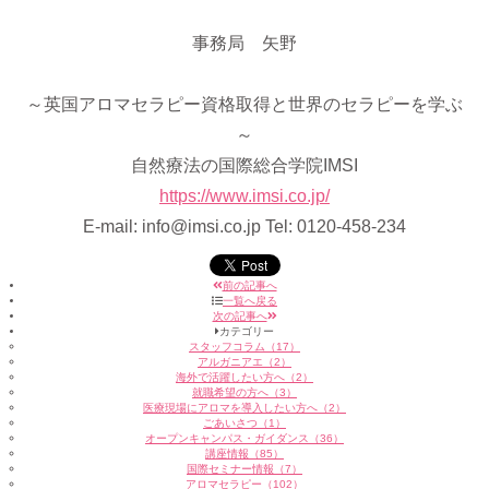
事務局 矢野
～英国アロマセラピー資格取得と世界のセラピーを学ぶ
～
自然療法の国際総合学院IMSI
https://www.imsi.co.jp/
E-mail: info@imsi.co.jp Tel: 0120-458-234
前の記事へ
一覧へ戻る
次の記事へ
カテゴリー
スタッフコラム（17）
アルガニアエ（2）
海外で活躍したい方へ（2）
就職希望の方へ（3）
医療現場にアロマを導入したい方へ（2）
ごあいさつ（1）
オープンキャンパス・ガイダンス（36）
講座情報（85）
国際セミナー情報（7）
アロマセラピー（102）