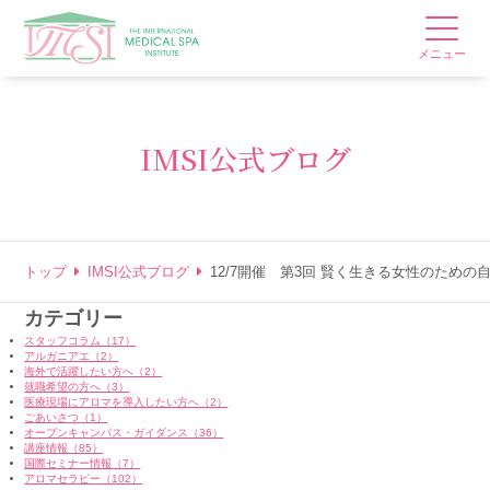
メニュー
IMSI公式ブログ
トップ
IMSI公式ブログ
12/7開催 第3回 賢く生きる女性のため
カテゴリー
スタッフコラム（17）
アルガニアエ（2）
海外で活躍したい方へ（2）
就職希望の方へ（3）
医療現場にアロマを導入したい方へ（2）
ごあいさつ（1）
オープンキャンパス・ガイダンス（36）
講座情報（85）
国際セミナー情報（7）
アロマセラピー（102）