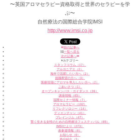
〜英国アロマセラピー資格取得と世界のセラピーを学
ぶ〜
自然療法の国際総合学院IMSI
http://www.imsi.co.jp
前の記事へ
一覧へ戻る
次の記事へ
カテゴリー
スタッフコラム（17）
アルガニアエ（2）
海外で活躍したい方へ（2）
就職希望の方へ（3）
医療現場にアロマを導入したい方へ（2）
ごあいさつ（1）
オープンキャンパス・ガイダンス（36）
講座情報（85）
国際セミナー情報（7）
アロマセラピー（102）
リフレクソロジー（14）
ディエンチャン（41）
ブレインジム（47）
賢く生きる女性のための自然療法フェスティバル（85）
IMSIだより（273）
表参道情報（6）
お知らせ（9）
商品紹介（3）