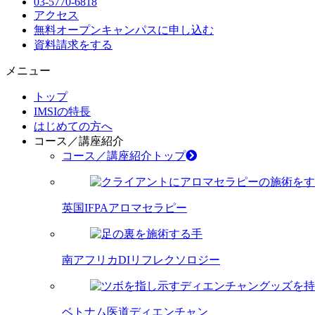
03-5770-6818
アクセス
無料オープンキャンパス
に申し込む
資料請求
をする
メニュー
トップ
IMSIの特長
はじめての方へ
コース／講座紹介
コース／講座紹介トップ
英国IFPAアロマセラピー
南アフリカDIリフレクソロジー
ベトナム医道ディエンチャン