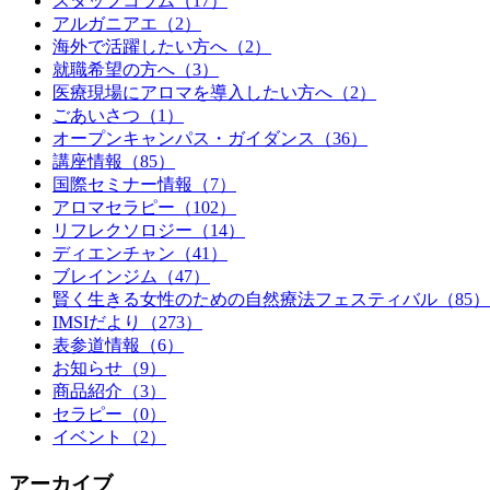
スタッフコラム（17）
アルガニアエ（2）
海外で活躍したい方へ（2）
就職希望の方へ（3）
医療現場にアロマを導入したい方へ（2）
ごあいさつ（1）
オープンキャンパス・ガイダンス（36）
講座情報（85）
国際セミナー情報（7）
アロマセラピー（102）
リフレクソロジー（14）
ディエンチャン（41）
ブレインジム（47）
賢く生きる女性のための自然療法フェスティバル（85）
IMSIだより（273）
表参道情報（6）
お知らせ（9）
商品紹介（3）
セラピー（0）
イベント（2）
アーカイブ