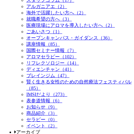
スタッフコラム（17）
アルガニアエ（2）
海外で活躍したい方へ（2）
就職希望の方へ（3）
医療現場にアロマを導入したい方へ（2）
ごあいさつ（1）
オープンキャンパス・ガイダンス（36）
講座情報（85）
国際セミナー情報（7）
アロマセラピー（102）
リフレクソロジー（14）
ディエンチャン（41）
ブレインジム（47）
賢く生きる女性のための自然療法フェスティバル
（85）
IMSIだより（273）
表参道情報（6）
お知らせ（9）
商品紹介（3）
セラピー（0）
イベント（2）
アーカイブ