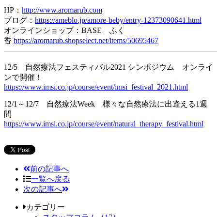
HP：
http://www.aromarub.com
ブログ：
https://ameblo.jp/amore-beby/entry-12373090641.html
オンラインショップ：BASE ふく
香
https://aromarub.shopselect.net/items/50695467
———————————————————————————
12/5 自然療法フェスティバル2021 シンポジウム オンライ
ンで開催！
https://www.imsi.co.jp/course/event/imsi_festival_2021.html
12/1～12/7 自然療法Week 様々な自然療法に出逢える1週
間
https://www.imsi.co.jp/course/event/natural_therapy_festival.html
前の記事へ
一覧へ戻る
次の記事へ
カテゴリー