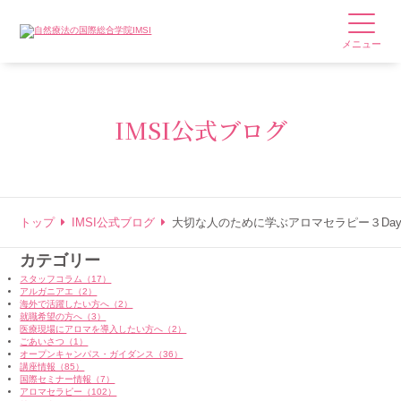
メニュー
IMSI公式ブログ
トップ
IMSI公式ブログ
大切な人のために学ぶアロマセラピー３Da
カテゴリー
スタッフコラム（17）
アルガニアエ（2）
海外で活躍したい方へ（2）
就職希望の方へ（3）
医療現場にアロマを導入したい方へ（2）
ごあいさつ（1）
オープンキャンパス・ガイダンス（36）
講座情報（85）
国際セミナー情報（7）
アロマセラピー（102）