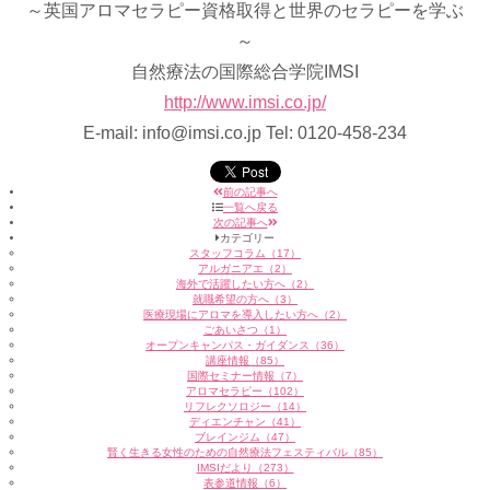
～英国アロマセラピー資格取得と世界のセラピーを学ぶ
～
自然療法の国際総合学院IMSI
http://www.imsi.co.jp/
E-mail: info@imsi.co.jp Tel: 0120-458-234
前の記事へ
一覧へ戻る
次の記事へ
カテゴリー
スタッフコラム（17）
アルガニアエ（2）
海外で活躍したい方へ（2）
就職希望の方へ（3）
医療現場にアロマを導入したい方へ（2）
ごあいさつ（1）
オープンキャンパス・ガイダンス（36）
講座情報（85）
国際セミナー情報（7）
アロマセラピー（102）
リフレクソロジー（14）
ディエンチャン（41）
ブレインジム（47）
賢く生きる女性のための自然療法フェスティバル（85）
IMSIだより（273）
表参道情報（6）