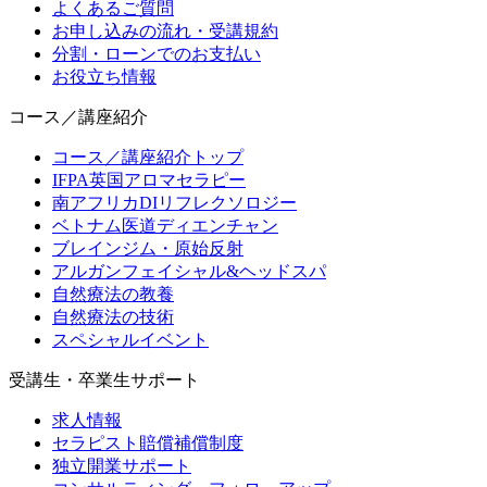
よくあるご質問
お申し込みの流れ・受講規約
分割・ローンでのお支払い
お役立ち情報
コース／講座紹介
コース／講座紹介トップ
IFPA英国アロマセラピー
南アフリカDIリフレクソロジー
ベトナム医道ディエンチャン
ブレインジム・原始反射
アルガンフェイシャル&ヘッドスパ
自然療法の教養
自然療法の技術
スペシャルイベント
受講生・卒業生サポート
求人情報
セラピスト賠償補償制度
独立開業サポート