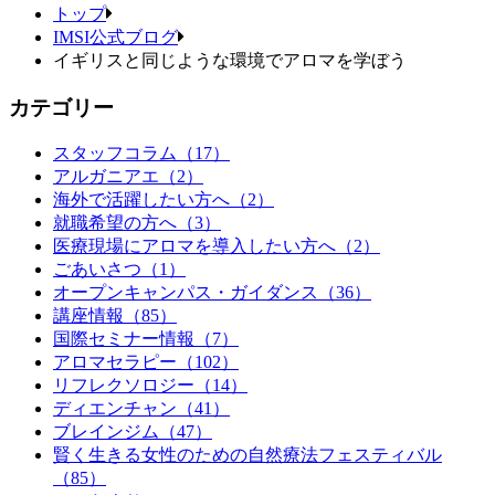
トップ
IMSI公式ブログ
イギリスと同じような環境でアロマを学ぼう
カテゴリー
スタッフコラム（17）
アルガニアエ（2）
海外で活躍したい方へ（2）
就職希望の方へ（3）
医療現場にアロマを導入したい方へ（2）
ごあいさつ（1）
オープンキャンパス・ガイダンス（36）
講座情報（85）
国際セミナー情報（7）
アロマセラピー（102）
リフレクソロジー（14）
ディエンチャン（41）
ブレインジム（47）
賢く生きる女性のための自然療法フェスティバル
（85）