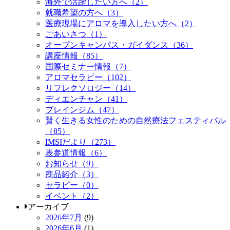
海外で活躍したい方へ（2）
就職希望の方へ（3）
医療現場にアロマを導入したい方へ（2）
ごあいさつ（1）
オープンキャンパス・ガイダンス（36）
講座情報（85）
国際セミナー情報（7）
アロマセラピー（102）
リフレクソロジー（14）
ディエンチャン（41）
ブレインジム（47）
賢く生きる女性のための自然療法フェスティバル
（85）
IMSIだより（273）
表参道情報（6）
お知らせ（9）
商品紹介（3）
セラピー（0）
イベント（2）
アーカイブ
2026年7月
(9)
2026年6月
(1)