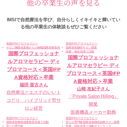
他の卒業生の声を見る
IMSIで自然療法を学び、自分らしくイキイキと輝いてい
る
他の卒業生の体験談もぜひご覧ください
英国IFPAアロマセラピー
英国IFPAアロマセラピー
サロン開業
他業種からの転職
国際資格取得
国際資格取得
サロン開業
医療・福祉現場で活動
国際プロフェッショナ
国際プロフェッショナ
ルアロマセラピー ディ
ルアロマセラピー ディ
プロマコース＜英国IFP
プロマコース＜英国IFP
A資格対応＞卒業
A資格対応＞卒業
福田 亜古
さん
山根 友紀子
さん
自然療法とエステのいいト
「Private Salon Hilling」
コどり ハイブリッド型サ
開業
ロン経営
医療機器メーカー勤務
英国IFPAアロマセラピー
英国IFPAアロマセラピー
国際資格取得
起業
教育現場で活動
香りの専門家
国際資格取得
起業
サロン開業
香りの専門家
医療・福祉現場で活動
ボランティア