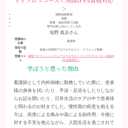
ディプロマコース＜英国IFPA資格対応
＞
国際資格取得
就職
医療・福祉現場で活動
専門分野に活かしている方
知野 真歩
さん
受講前の
看護師
仕事
現在の活
産婦人科医院アロマセラピスト、クリニック勤務
動
受講コー
国際プロフェッショナルアロマセラピー ディプロマコース＜英国IF
ス
PA資格対応＞
学ぼうと思った理由
看護師として内科病棟に勤務していた際に、患者
様の身体を拭いたり、手浴・足浴をしたりしなが
らお話を聞いたり、日常生活のケアの中で患者様
と関わるのが好きでした。慢性期の疾患を抱える
方は、疾患による痛みや薬による副作用、今後に
対する不安を抱えながら、入院生活を過ごされて