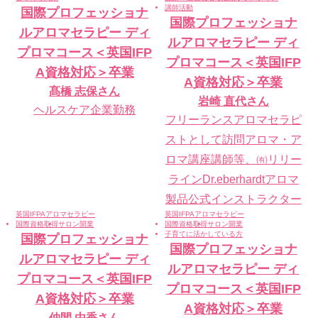
講師活動
国際プロフェッショナ
国際プロフェッショナ
ルアロマセラピー ディ
ルアロマセラピー ディ
プロマコース＜英国IFP
プロマコース＜英国IFP
A資格対応＞卒業
A資格対応＞卒業
髙橋 志保
さん
岩崎 直代
さん
ヘルスケア企業勤務
フリーランスアロマセラピ
ストとして訪問アロマ・ア
ロマ講座講師等、㈲リリー
ラインDr.eberhardtアロマ
製品公式インストラクター
英国IFPAアロマセラピー
英国IFPAアロマセラピー
国際資格取得
サロン開業
国際資格取得
サロン開業
子育てに活かしている方
国際プロフェッショナ
国際プロフェッショナ
ルアロマセラピー ディ
ルアロマセラピー ディ
プロマコース＜英国IFP
プロマコース＜英国IFP
A資格対応＞卒業
A資格対応＞卒業
仲間 由香
さん