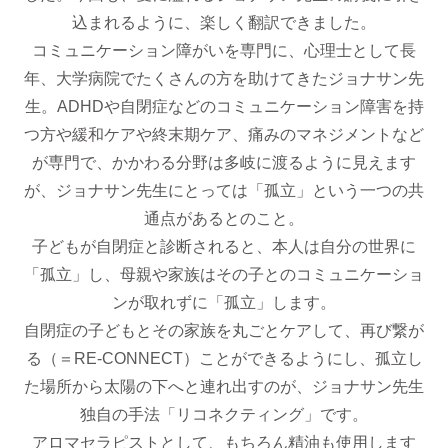
込まれるように、楽しく翻訳できました。
コミュニケーション障がいを専門に、心理士として長
年、大学病院でたくさんの方を助けてきたジョナサン先
生。ADHDや自閉症などのコミュニケーション障害を持
つ方や緩和ケアや終末期ケア、痛みのマネジメントなど
が専門で、かかわる分野は多岐に渡るように見えます
が、ジョナサン先生にとっては「孤立」という一つの共
通点があるとのこと。
子どもが自閉症と診断されると、本人は自分の世界に
「孤立」し、母親や家族はその子とのコミュニケーショ
ンが取れずに「孤立」します。
自閉症の子どもとその家族を丸ごとケアして、再び繋が
る（＝RE-CONNECT）ことができるようにし、孤立し
た場所から太陽の下へと連れ出すのが、ジョナサン先生
独自の手法「リコネクティング」です。
アロマセラピストとして、もちろん精油も使用します