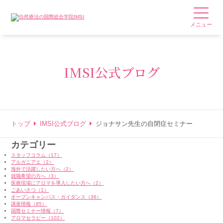
メニュー
IMSI公式ブログ
トップ
IMSI公式ブログ
ジョナサン先生の自閉症セミナー
カテゴリー
スタッフコラム（17）
アルガニアエ（2）
海外で活躍したい方へ（2）
就職希望の方へ（3）
医療現場にアロマを導入したい方へ（2）
ごあいさつ（1）
オープンキャンパス・ガイダンス（36）
講座情報（85）
国際セミナー情報（7）
アロマセラピー（102）