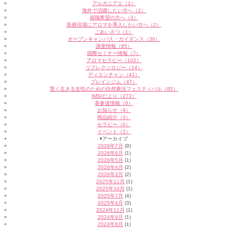
アルガニアエ（2）
海外で活躍したい方へ（2）
就職希望の方へ（3）
医療現場にアロマを導入したい方へ（2）
ごあいさつ（1）
オープンキャンパス・ガイダンス（36）
講座情報（85）
国際セミナー情報（7）
アロマセラピー（102）
リフレクソロジー（14）
ディエンチャン（41）
ブレインジム（47）
賢く生きる女性のための自然療法フェスティバル（85）
IMSIだより（273）
表参道情報（6）
お知らせ（9）
商品紹介（3）
セラピー（0）
イベント（2）
アーカイブ
2026年7月
(9)
2026年6月
(1)
2026年5月
(1)
2026年4月
(2)
2026年3月
(2)
2025年11月
(1)
2025年10月
(1)
2025年7月
(4)
2025年4月
(3)
2024年11月
(1)
2024年9月
(1)
2024年8月
(1)