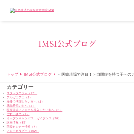
IMSI公式ブログ
トップ
IMSI公式ブログ
＜医療現場で注目！＞自閉症を持つ子への
カテゴリー
スタッフコラム（17）
アルガニアエ（2）
海外で活躍したい方へ（2）
就職希望の方へ（3）
医療現場にアロマを導入したい方へ（2）
ごあいさつ（1）
オープンキャンパス・ガイダンス（36）
講座情報（85）
国際セミナー情報（7）
アロマセラピー（102）