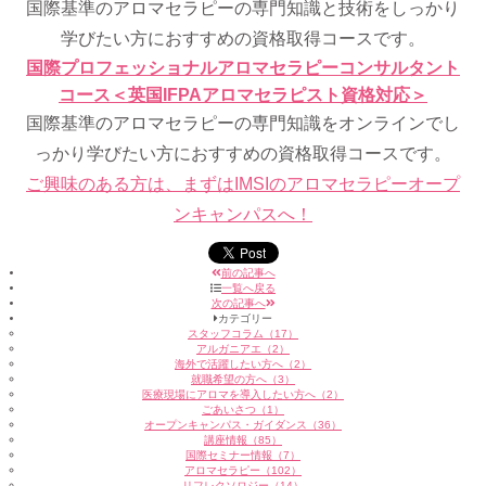
国際基準のアロマセラピーの専門知識と技術をしっかり
学びたい方におすすめの資格取得コースです。
国際プロフェッショナルアロマセラピーコンサルタント
コース＜英国IFPAアロマセラピスト資格対応＞
国際基準のアロマセラピーの専門知識をオンラインでし
っかり学びたい方におすすめの資格取得コースです。
ご興味のある方は、まずはIMSIのアロマセラピーオープ
ンキャンパスへ！
前の記事へ
一覧へ戻る
次の記事へ
カテゴリー
スタッフコラム（17）
アルガニアエ（2）
海外で活躍したい方へ（2）
就職希望の方へ（3）
医療現場にアロマを導入したい方へ（2）
ごあいさつ（1）
オープンキャンパス・ガイダンス（36）
講座情報（85）
国際セミナー情報（7）
アロマセラピー（102）
リフレクソロジー（14）