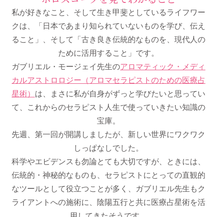
私が好きなこと、そして生き甲斐としているライフワー
クは、「日本であまり知られていないものを学び、伝え
ること」、そして「古き良き伝統的なものを、現代人の
ために活用すること」です。
ガブリエル・モージェイ先生の
アロマティック・メディ
カルアストロロジー（アロマセラピストのための医療占
星術）
は、まさに私が自身がずっと学びたいと思ってい
て、これからのセラピスト人生で使っていきたい知識の
宝庫。
先週、第一回が開講しましたが、新しい世界にワクワク
しっぱなしでした。
科学やエビデンスも勿論とても大切ですが、ときには、
伝統的・神秘的なものも、セラピストにとっての直観的
なツールとして役立つことが多く、ガブリエル先生もク
ライアントへの施術に、陰陽五行と共に医療占星術を活
用してきたそうです。