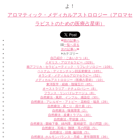
よ！
アロマティック・メディカルアストロロジー（アロマセ
ラピストのための医療占星術）
前の記事へ
一覧へ戻る
次の記事へ
カテゴリー
自己紹介・ごあいさつ（4）
イギリス・アロマセラピー（329）
南アフリカ・セラピューティック・リフレクソロジー（109）
ベトナム・ディエンチャン顔反射療法（165）
オランダ・メディカルアロマセラピー（52）
メディカルアストロロジー（医療占星術）（10）
東洋医学・経絡・陰陽五行（85）
オーストラリア・ナチュロパシー（8）
フランス・リンパドレナージュ（8）
自然療法 - 風邪、インフル、感染症（30）
自然療法 - アレルギー・アトピー・花粉症・喘息（28）
自然療法 - 肩こり・四十肩（2）
自然療法 - 嗅覚障害（2）
自然療法 - 皮膚トラブル（30）
自然療法 - 甲状腺（6）
自然療法 - 眼瞼下垂、緑内障、眼精疲労、目の問題（9）
自然療法 - 耳鳴り･難聴・耳の問題（5）
自然療法 - 頭痛･偏頭痛（5）
自然療法 -ホルモンバランス・月経・ 更年期障害（36）