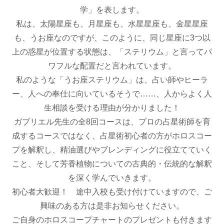
学」を表します。
私は、太陽星座も、月星座も、水星星座も、金星星座
も、うお座なのですが、このように、同じ星座に3つ以
上の惑星が位置する状態は、「ステリウム」と言ってパ
ワフルな配置だと言われています。
私のような「うお座ステリウム」は、占い師やヒーラ
ー、人への奉仕に向いているそうで……、人からよく人
生相談を受ける理由が分かりました！
ガブリエル先生の全8回コースは、プロの占星術師を育
成するコースではなく、占星術初心者の方がホロスコー
プを解釈し、精油選びやブレンディングに役立てていく
こと、そして芳香植物についての古典的・伝統的な解釈
を深く学んでいきます。
初心者大歓迎！ 途中入校も受け付けていますので、ご
興味のある方は是非お知らせください。
ご自身のホロスコープチャートのプレゼントも付きます