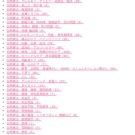
自然療法 - アレルギー・アトピー・花粉症・喘息（28）
自然療法 - 肩こり・四十肩（2）
自然療法 - 嗅覚障害（2）
自然療法 - 皮膚トラブル（30）
自然療法 - 甲状腺（6）
自然療法 - 眼瞼下垂、緑内障、眼精疲労、目の問題（9）
自然療法 - 耳鳴り･難聴・耳の問題（5）
自然療法 - 頭痛･偏頭痛（5）
自然療法 -ホルモンバランス・月経・ 更年期障害（36）
自然療法 - 痛みのケア・ペインリリーフ（36）
自然療法 - 妊娠・出産・妊活（29）
自然療法 - 認知症・アルツハイマー（36）
自然療法 - 病気・入院・医療の中のケア（103）
自然療法 - ターミナルケア・終末期医療（60）
自然療法 - 高齢者ケア（60）
自然療法 - 鬱・心のケア（71）
自然療法 - 療育・自閉症・発達障がい・ADHD・コミュニケーション障がい（56）
自然療法 - 子育て（60）
自然療法 - がん（33）
自然療法 - アンチエイジング・若返り（31）
自然療法 - ダイエット（14）
自然療法 - 腰痛・膝痛・股関節痛（11）
自然療法 - 腹痛・消化器系疾患（7）
自然療法 - 高血圧（2）
自然療法 - 外反母趾（1）
自然療法 - 病気予防・予防医学（19）
自然療法 - 帯状疱疹（1）
自然療法 - 腸の健康・リーキーガット･便秘など（8）
自然療法 - 眼精疲労（8）
自然療法 - 禁煙（1）
自然療法 - 顎関節症（3）
自然療法 - 骨折（3）