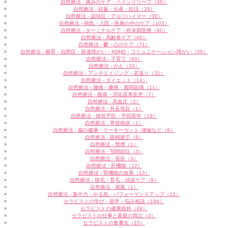
自然療法 - 痛みのケア・ペインリリーフ（36）
自然療法 - 妊娠・出産・妊活（29）
自然療法 - 認知症・アルツハイマー（36）
自然療法 - 病気・入院・医療の中のケア（103）
自然療法 - ターミナルケア・終末期医療（60）
自然療法 - 高齢者ケア（60）
自然療法 - 鬱・心のケア（71）
自然療法 - 療育・自閉症・発達障がい・ADHD・コミュニケーション障がい（56）
自然療法 - 子育て（60）
自然療法 - がん（33）
自然療法 - アンチエイジング・若返り（31）
自然療法 - ダイエット（14）
自然療法 - 腰痛・膝痛・股関節痛（11）
自然療法 - 腹痛・消化器系疾患（7）
自然療法 - 高血圧（2）
自然療法 - 外反母趾（1）
自然療法 - 病気予防・予防医学（19）
自然療法 - 帯状疱疹（1）
自然療法 - 腸の健康・リーキーガット･便秘など（8）
自然療法 - 眼精疲労（8）
自然療法 - 禁煙（1）
自然療法 - 顎関節症（3）
自然療法 - 骨折（3）
自然療法 - 肝機能（12）
自然療法 - 腎機能の改善（13）
自然療法 - 脱毛・育毛・頭皮ケア（9）
自然療法 - 痛風（1）
自然療法 - 集中力・やる気・パフォーマンスアップ（23）
セラピストの学び・留学・悩み相談（184）
セラピストの健康維持（49）
セラピストの仕事と家庭の両立（2）
セラピストの食養生（15）