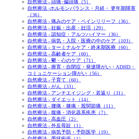
自然療法 - 頭痛･偏頭痛（5）
自然療法 -ホルモンバランス・月経・ 更年期障害
（36）
自然療法 - 痛みのケア・ペインリリーフ（36）
自然療法 - 妊娠・出産・妊活（29）
自然療法 - 認知症・アルツハイマー（36）
自然療法 - 病気・入院・医療の中のケア（103）
自然療法 - ターミナルケア・終末期医療（60）
自然療法 - 高齢者ケア（60）
自然療法 - 鬱・心のケア（71）
自然療法 - 療育・自閉症・発達障がい・ADHD・
コミュニケーション障がい（56）
自然療法 - 子育て（60）
自然療法 - がん（33）
自然療法 - アンチエイジング・若返り（31）
自然療法 - ダイエット（14）
自然療法 - 腰痛・膝痛・股関節痛（11）
自然療法 - 腹痛・消化器系疾患（7）
自然療法 - 高血圧（2）
自然療法 - 外反母趾（1）
自然療法 - 病気予防・予防医学（19）
自然療法 - 帯状疱疹（1）