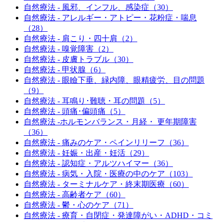
自然療法 - 風邪、インフル、感染症（30）
自然療法 - アレルギー・アトピー・花粉症・喘息
（28）
自然療法 - 肩こり・四十肩（2）
自然療法 - 嗅覚障害（2）
自然療法 - 皮膚トラブル（30）
自然療法 - 甲状腺（6）
自然療法 - 眼瞼下垂、緑内障、眼精疲労、目の問題
（9）
自然療法 - 耳鳴り･難聴・耳の問題（5）
自然療法 - 頭痛･偏頭痛（5）
自然療法 -ホルモンバランス・月経・ 更年期障害
（36）
自然療法 - 痛みのケア・ペインリリーフ（36）
自然療法 - 妊娠・出産・妊活（29）
自然療法 - 認知症・アルツハイマー（36）
自然療法 - 病気・入院・医療の中のケア（103）
自然療法 - ターミナルケア・終末期医療（60）
自然療法 - 高齢者ケア（60）
自然療法 - 鬱・心のケア（71）
自然療法 - 療育・自閉症・発達障がい・ADHD・コミ