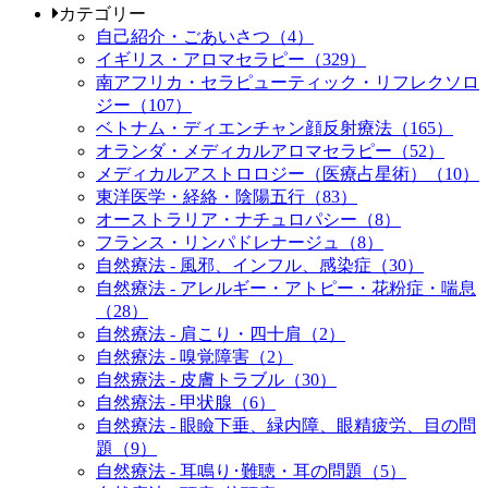
カテゴリー
自己紹介・ごあいさつ（4）
イギリス・アロマセラピー（329）
南アフリカ・セラピューティック・リフレクソロ
ジー（107）
ベトナム・ディエンチャン顔反射療法（165）
オランダ・メディカルアロマセラピー（52）
メディカルアストロロジー（医療占星術）（10）
東洋医学・経絡・陰陽五行（83）
オーストラリア・ナチュロパシー（8）
フランス・リンパドレナージュ（8）
自然療法 - 風邪、インフル、感染症（30）
自然療法 - アレルギー・アトピー・花粉症・喘息
（28）
自然療法 - 肩こり・四十肩（2）
自然療法 - 嗅覚障害（2）
自然療法 - 皮膚トラブル（30）
自然療法 - 甲状腺（6）
自然療法 - 眼瞼下垂、緑内障、眼精疲労、目の問
題（9）
自然療法 - 耳鳴り･難聴・耳の問題（5）