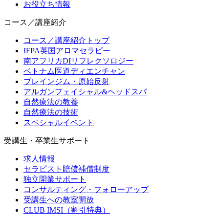
お役立ち情報
コース／講座紹介
コース／講座紹介トップ
IFPA英国アロマセラピー
南アフリカDIリフレクソロジー
ベトナム医道ディエンチャン
ブレインジム・原始反射
アルガンフェイシャル&ヘッドスパ
自然療法の教養
自然療法の技術
スペシャルイベント
受講生・卒業生サポート
求人情報
セラピスト賠償補償制度
独立開業サポート
コンサルティング・フォローアップ
受講生への教室開放
CLUB IMSI（割引特典）