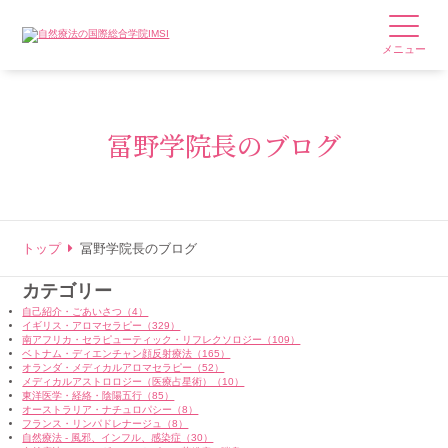
メニュー
冨野学院長のブログ
トップ
冨野学院長のブログ
カテゴリー
自己紹介・ごあいさつ（4）
イギリス・アロマセラピー（329）
南アフリカ・セラピューティック・リフレクソロジー（109）
ベトナム・ディエンチャン顔反射療法（165）
オランダ・メディカルアロマセラピー（52）
メディカルアストロロジー（医療占星術）（10）
東洋医学・経絡・陰陽五行（85）
オーストラリア・ナチュロパシー（8）
フランス・リンパドレナージュ（8）
自然療法 - 風邪、インフル、感染症（30）