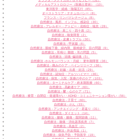
オランダ・メディカルアロマセラピー（52）
メディカルアストロロジー（医療占星術）（10）
東洋医学・経絡・陰陽五行（85）
オーストラリア・ナチュロパシー（8）
フランス・リンパドレナージュ（8）
自然療法 - 風邪、インフル、感染症（30）
自然療法 - アレルギー・アトピー・花粉症・喘息（28）
自然療法 - 肩こり・四十肩（2）
自然療法 - 嗅覚障害（2）
自然療法 - 皮膚トラブル（30）
自然療法 - 甲状腺（6）
自然療法 - 眼瞼下垂、緑内障、眼精疲労、目の問題（9）
自然療法 - 耳鳴り･難聴・耳の問題（5）
自然療法 - 頭痛･偏頭痛（5）
自然療法 -ホルモンバランス・月経・ 更年期障害（36）
自然療法 - 痛みのケア・ペインリリーフ（36）
自然療法 - 妊娠・出産・妊活（29）
自然療法 - 認知症・アルツハイマー（36）
自然療法 - 病気・入院・医療の中のケア（103）
自然療法 - ターミナルケア・終末期医療（60）
自然療法 - 高齢者ケア（60）
自然療法 - 鬱・心のケア（71）
自然療法 - 療育・自閉症・発達障がい・ADHD・コミュニケーション障がい（56）
自然療法 - 子育て（60）
自然療法 - がん（33）
自然療法 - アンチエイジング・若返り（31）
自然療法 - ダイエット（14）
自然療法 - 腰痛・膝痛・股関節痛（11）
自然療法 - 腹痛・消化器系疾患（7）
自然療法 - 高血圧（2）
自然療法 - 外反母趾（1）
自然療法 - 病気予防・予防医学（19）