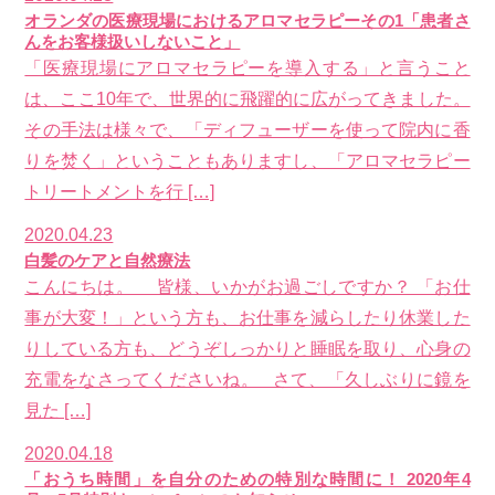
オランダの医療現場におけるアロマセラピーその1「患者さ
んをお客様扱いしないこと」
「医療現場にアロマセラピーを導入する」と言うこと
は、ここ10年で、世界的に飛躍的に広がってきました。
その手法は様々で、「ディフューザーを使って院内に香
りを焚く」ということもありますし、「アロマセラピー
トリートメントを行 […]
2020.04.23
白髪のケアと自然療法
こんにちは。 皆様、いかがお過ごしですか？ 「お仕
事が大変！」という方も、お仕事を減らしたり休業した
りしている方も、どうぞしっかりと睡眠を取り、心身の
充電をなさってくださいね。 さて、「久しぶりに鏡を
見た […]
2020.04.18
「おうち時間」を自分のための特別な時間に！ 2020年4