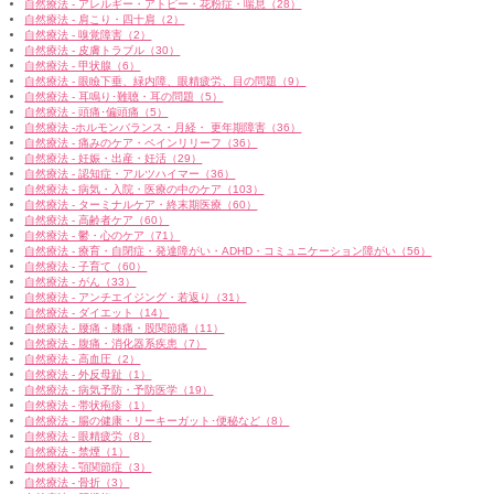
自然療法 - アレルギー・アトピー・花粉症・喘息（28）
自然療法 - 肩こり・四十肩（2）
自然療法 - 嗅覚障害（2）
自然療法 - 皮膚トラブル（30）
自然療法 - 甲状腺（6）
自然療法 - 眼瞼下垂、緑内障、眼精疲労、目の問題（9）
自然療法 - 耳鳴り･難聴・耳の問題（5）
自然療法 - 頭痛･偏頭痛（5）
自然療法 -ホルモンバランス・月経・ 更年期障害（36）
自然療法 - 痛みのケア・ペインリリーフ（36）
自然療法 - 妊娠・出産・妊活（29）
自然療法 - 認知症・アルツハイマー（36）
自然療法 - 病気・入院・医療の中のケア（103）
自然療法 - ターミナルケア・終末期医療（60）
自然療法 - 高齢者ケア（60）
自然療法 - 鬱・心のケア（71）
自然療法 - 療育・自閉症・発達障がい・ADHD・コミュニケーション障がい（56）
自然療法 - 子育て（60）
自然療法 - がん（33）
自然療法 - アンチエイジング・若返り（31）
自然療法 - ダイエット（14）
自然療法 - 腰痛・膝痛・股関節痛（11）
自然療法 - 腹痛・消化器系疾患（7）
自然療法 - 高血圧（2）
自然療法 - 外反母趾（1）
自然療法 - 病気予防・予防医学（19）
自然療法 - 帯状疱疹（1）
自然療法 - 腸の健康・リーキーガット･便秘など（8）
自然療法 - 眼精疲労（8）
自然療法 - 禁煙（1）
自然療法 - 顎関節症（3）
自然療法 - 骨折（3）