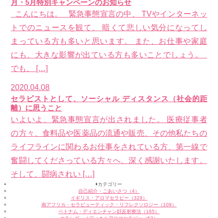
月・5月特別キャンペーンのお知らせ
こんにちは。 緊急事態宣言の中、 TVやインターネッ
トでのニュースを観て、 暗くて悲しい気分になってし
まっている方も多いと思います。 また、お仕事や家庭
にも、大きな影響が出ている方も多いことでしょう。
でも、 […]
2020.04.08
セラピストとして、ソーシャル ディスタンス（社会的距
離）に思うこと
いよいよ、緊急事態宣言が出されました。 医療従事者
の方々、食料品や医薬品の流通や販売、その他私たちの
ライフラインに関わるお仕事をされている方、第一線で
奮闘してくださっている方々へ、深く感謝いたします。
そして、闘病されい […]
カテゴリー
自己紹介・ごあいさつ（4）
イギリス・アロマセラピー（329）
南アフリカ・セラピューティック・リフレクソロジー（109）
ベトナム・ディエンチャン顔反射療法（165）