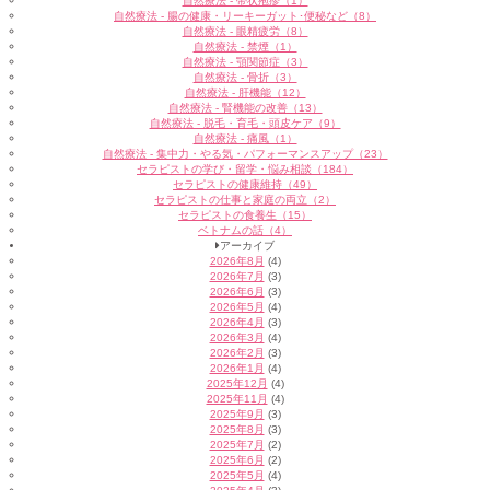
自然療法 - 帯状疱疹（1）
自然療法 - 腸の健康・リーキーガット･便秘など（8）
自然療法 - 眼精疲労（8）
自然療法 - 禁煙（1）
自然療法 - 顎関節症（3）
自然療法 - 骨折（3）
自然療法 - 肝機能（12）
自然療法 - 腎機能の改善（13）
自然療法 - 脱毛・育毛・頭皮ケア（9）
自然療法 - 痛風（1）
自然療法 - 集中力・やる気・パフォーマンスアップ（23）
セラピストの学び・留学・悩み相談（184）
セラピストの健康維持（49）
セラピストの仕事と家庭の両立（2）
セラピストの食養生（15）
ベトナムの話（4）
アーカイブ
2026年8月
(4)
2026年7月
(3)
2026年6月
(3)
2026年5月
(4)
2026年4月
(3)
2026年3月
(4)
2026年2月
(3)
2026年1月
(4)
2025年12月
(4)
2025年11月
(4)
2025年9月
(3)
2025年8月
(3)
2025年7月
(2)
2025年6月
(2)
2025年5月
(4)