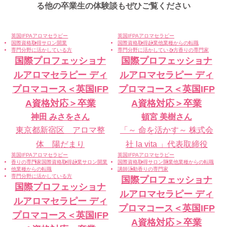
る
他の卒業生の体験談もぜひご覧ください
英国IFPAアロマセラピー
英国IFPAアロマセラピー
国際資格取得
サロン開業
国際資格取得
起業
他業種からの転職
専門分野に活かしている方
専門分野に活かしている方
香りの専門家
国際プロフェッショナ
国際プロフェッショナ
ルアロマセラピー ディ
ルアロマセラピー ディ
プロマコース＜英国IFP
プロマコース＜英国IFP
A資格対応＞卒業
A資格対応＞卒業
神田 みさを
さん
頓宮 美樹
さん
東京都新宿区 アロマ整
「～ 命を活かす～ 株式会
体 陽だまり
社 la vita 」代表取締役
英国IFPAアロマセラピー
英国IFPAアロマセラピー
香りの専門家
国際資格取得
起業
サロン開業
国際資格取得
サロン開業
他業種からの転職
他業種からの転職
講師活動
香りの専門家
専門分野に活かしている方
国際プロフェッショナ
国際プロフェッショナ
ルアロマセラピー ディ
ルアロマセラピー ディ
プロマコース＜英国IFP
プロマコース＜英国IFP
A資格対応＞卒業