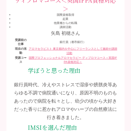
ディプロマコース＜英国IFPA資格対応
＞
国際資格取得
起業
他業種からの転職
講師活動
矢島 初穂
さん
受講前の
銀行員（都市銀行）
仕事
現在の活
アロマセラピスト 東京都内を中心にフリーランスとして施術や講師
動
活動
受講コー
国際プロフェッショナルアロマセラピー ディプロマコース＜英国IF
ス
PA資格対応＞
学ぼうと思った理由
銀行員時代、冷えやストレスで湿疹や膀胱炎等あ
らゆる不調で病院通いになり、原因不明のものも
あったので病院を転々とし、幼少の頃から大好き
だった香りに惹かれアロマやハーブの自然療法に
行き着きました。
IMSIを選んだ理由