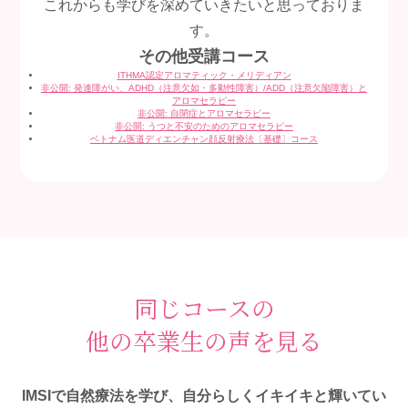
これからも学びを深めていきたいと思っておりま
す。
その他受講コース
ITHMA認定アロマティック・メリディアン
非公開: 発達障がい、ADHD（注意欠如・多動性障害）/ADD（注意欠陥障害）と
アロマセラピー
非公開: 自閉症とアロマセラピー
非公開: うつと不安のためのアロマセラピー
ベトナム医道ディエンチャン顔反射療法〔基礎〕コース
同じコースの
他の卒業生の声を見る
IMSIで自然療法を学び、自分らしくイキイキと輝いてい