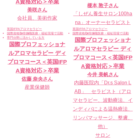
A資格対応＞卒業
榎本 敦子
さん
美咲
さん
「しぜん養生サロン100ha
会社員、美術作家
na」オーナーセラピスト
英国IFPAアロマセラピー
英国IFPAアロマセラピー
国際資格取得
就職
医療・福祉現場で活動
国際資格取得
就職
医療・福祉現場で活動
専門分野に活かしている方
国際プロフェッショナ
国際プロフェッショナ
ルアロマセラピー ディ
ルアロマセラピー ディ
プロマコース＜英国IFP
プロマコース＜英国IFP
A資格対応＞卒業
A資格対応＞卒業
今井 美帆
さん
佐藤 奈央
さん
内藤医院内「Dr.s Salon L
産業保健師
AB」 セラピスト（アロ
マセラピー、波動療法、イ
ンディバによる温熱療法、
リンパマッサージ、整膚、
他）
サロン