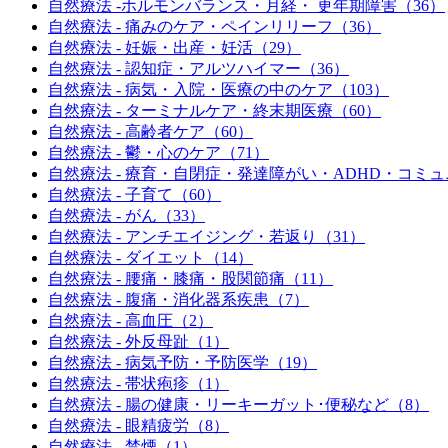
自然療法 -ホルモンバランス・月経・ 更年期障害（36）
自然療法 - 痛みのケア・ペインリリーフ（36）
自然療法 - 妊娠・出産・妊活（29）
自然療法 - 認知症・アルツハイマー（36）
自然療法 - 病気・入院・医療の中のケア（103）
自然療法 - ターミナルケア・終末期医療（60）
自然療法 - 高齢者ケア（60）
自然療法 - 鬱・心のケア（71）
自然療法 - 療育・自閉症・発達障がい・ADHD・コミ
自然療法 - 子育て（60）
自然療法 - がん（33）
自然療法 - アンチエイジング・若返り（31）
自然療法 - ダイエット（14）
自然療法 - 腰痛・膝痛・股関節痛（11）
自然療法 - 腹痛・消化器系疾患（7）
自然療法 - 高血圧（2）
自然療法 - 外反母趾（1）
自然療法 - 病気予防・予防医学（19）
自然療法 - 帯状疱疹（1）
自然療法 - 腸の健康・リーキーガット･便秘など（8）
自然療法 - 眼精疲労（8）
自然療法 - 禁煙（1）