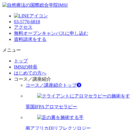
03-5770-6818
アクセス
無料オープンキャンパス
に申し込む
資料請求
をする
メニュー
トップ
IMSIの特長
はじめての方へ
コース／講座紹介
コース／講座紹介トップ
英国IFPAアロマセラピー
南アフリカDIリフレクソロジー