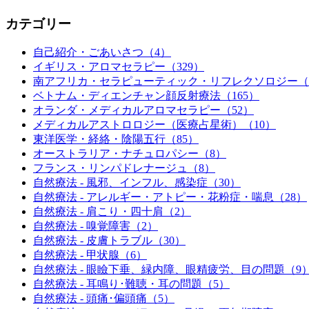
カテゴリー
自己紹介・ごあいさつ（4）
イギリス・アロマセラピー（329）
南アフリカ・セラピューティック・リフレクソロジー（1
ベトナム・ディエンチャン顔反射療法（165）
オランダ・メディカルアロマセラピー（52）
メディカルアストロロジー（医療占星術）（10）
東洋医学・経絡・陰陽五行（85）
オーストラリア・ナチュロパシー（8）
フランス・リンパドレナージュ（8）
自然療法 - 風邪、インフル、感染症（30）
自然療法 - アレルギー・アトピー・花粉症・喘息（28）
自然療法 - 肩こり・四十肩（2）
自然療法 - 嗅覚障害（2）
自然療法 - 皮膚トラブル（30）
自然療法 - 甲状腺（6）
自然療法 - 眼瞼下垂、緑内障、眼精疲労、目の問題（9
自然療法 - 耳鳴り･難聴・耳の問題（5）
自然療法 - 頭痛･偏頭痛（5）