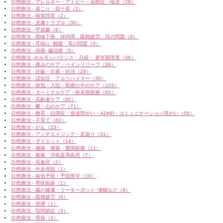
自然療法 - アレルギー・アトピー・花粉症・喘息（28）
自然療法 - 肩こり・四十肩（2）
自然療法 - 嗅覚障害（2）
自然療法 - 皮膚トラブル（30）
自然療法 - 甲状腺（6）
自然療法 - 眼瞼下垂、緑内障、眼精疲労、目の問題（9）
自然療法 - 耳鳴り･難聴・耳の問題（5）
自然療法 - 頭痛･偏頭痛（5）
自然療法 -ホルモンバランス・月経・ 更年期障害（36）
自然療法 - 痛みのケア・ペインリリーフ（36）
自然療法 - 妊娠・出産・妊活（29）
自然療法 - 認知症・アルツハイマー（36）
自然療法 - 病気・入院・医療の中のケア（103）
自然療法 - ターミナルケア・終末期医療（60）
自然療法 - 高齢者ケア（60）
自然療法 - 鬱・心のケア（71）
自然療法 - 療育・自閉症・発達障がい・ADHD・コミュニケーション障がい（56）
自然療法 - 子育て（60）
自然療法 - がん（33）
自然療法 - アンチエイジング・若返り（31）
自然療法 - ダイエット（14）
自然療法 - 腰痛・膝痛・股関節痛（11）
自然療法 - 腹痛・消化器系疾患（7）
自然療法 - 高血圧（2）
自然療法 - 外反母趾（1）
自然療法 - 病気予防・予防医学（19）
自然療法 - 帯状疱疹（1）
自然療法 - 腸の健康・リーキーガット･便秘など（8）
自然療法 - 眼精疲労（8）
自然療法 - 禁煙（1）
自然療法 - 顎関節症（3）
自然療法 - 骨折（3）