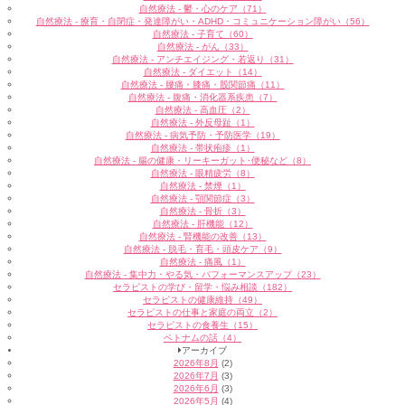
自然療法 - 鬱・心のケア（71）
自然療法 - 療育・自閉症・発達障がい・ADHD・コミュニケーション障がい（56）
自然療法 - 子育て（60）
自然療法 - がん（33）
自然療法 - アンチエイジング・若返り（31）
自然療法 - ダイエット（14）
自然療法 - 腰痛・膝痛・股関節痛（11）
自然療法 - 腹痛・消化器系疾患（7）
自然療法 - 高血圧（2）
自然療法 - 外反母趾（1）
自然療法 - 病気予防・予防医学（19）
自然療法 - 帯状疱疹（1）
自然療法 - 腸の健康・リーキーガット･便秘など（8）
自然療法 - 眼精疲労（8）
自然療法 - 禁煙（1）
自然療法 - 顎関節症（3）
自然療法 - 骨折（3）
自然療法 - 肝機能（12）
自然療法 - 腎機能の改善（13）
自然療法 - 脱毛・育毛・頭皮ケア（9）
自然療法 - 痛風（1）
自然療法 - 集中力・やる気・パフォーマンスアップ（23）
セラピストの学び・留学・悩み相談（182）
セラピストの健康維持（49）
セラピストの仕事と家庭の両立（2）
セラピストの食養生（15）
ベトナムの話（4）
アーカイブ
2026年8月
(2)
2026年7月
(3)
2026年6月
(3)
2026年5月
(4)