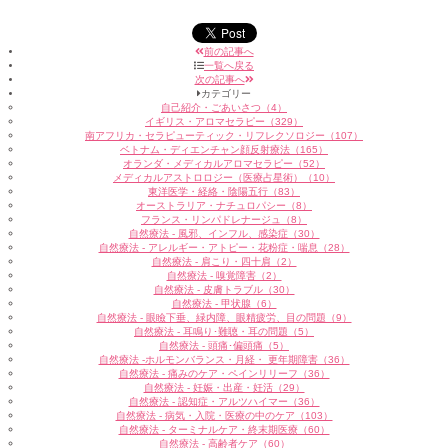
前の記事へ
一覧へ戻る
次の記事へ
カテゴリー
自己紹介・ごあいさつ（4）
イギリス・アロマセラピー（329）
南アフリカ・セラピューティック・リフレクソロジー（107）
ベトナム・ディエンチャン顔反射療法（165）
オランダ・メディカルアロマセラピー（52）
メディカルアストロロジー（医療占星術）（10）
東洋医学・経絡・陰陽五行（83）
オーストラリア・ナチュロパシー（8）
フランス・リンパドレナージュ（8）
自然療法 - 風邪、インフル、感染症（30）
自然療法 - アレルギー・アトピー・花粉症・喘息（28）
自然療法 - 肩こり・四十肩（2）
自然療法 - 嗅覚障害（2）
自然療法 - 皮膚トラブル（30）
自然療法 - 甲状腺（6）
自然療法 - 眼瞼下垂、緑内障、眼精疲労、目の問題（9）
自然療法 - 耳鳴り･難聴・耳の問題（5）
自然療法 - 頭痛･偏頭痛（5）
自然療法 -ホルモンバランス・月経・ 更年期障害（36）
自然療法 - 痛みのケア・ペインリリーフ（36）
自然療法 - 妊娠・出産・妊活（29）
自然療法 - 認知症・アルツハイマー（36）
自然療法 - 病気・入院・医療の中のケア（103）
自然療法 - ターミナルケア・終末期医療（60）
自然療法 - 高齢者ケア（60）