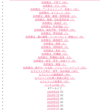
自然療法 - 子育て（60）
自然療法 - がん（33）
自然療法 - アンチエイジング・若返り（31）
自然療法 - ダイエット（14）
自然療法 - 腰痛・膝痛・股関節痛（11）
自然療法 - 腹痛・消化器系疾患（7）
自然療法 - 高血圧（2）
自然療法 - 外反母趾（1）
自然療法 - 病気予防・予防医学（19）
自然療法 - 帯状疱疹（1）
自然療法 - 腸の健康・リーキーガット･便秘など（8）
自然療法 - 眼精疲労（8）
自然療法 - 禁煙（1）
自然療法 - 顎関節症（3）
自然療法 - 骨折（3）
自然療法 - 肝機能（12）
自然療法 - 腎機能の改善（13）
自然療法 - 脱毛・育毛・頭皮ケア（9）
自然療法 - 痛風（1）
自然療法 - 集中力・やる気・パフォーマンスアップ（23）
セラピストの学び・留学・悩み相談（182）
セラピストの健康維持（49）
セラピストの仕事と家庭の両立（2）
セラピストの食養生（15）
ベトナムの話（4）
アーカイブ
2026年8月
(2)
2026年7月
(3)
2026年6月
(3)
2026年5月
(4)
2026年4月
(3)
2026年3月
(4)