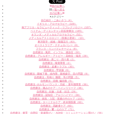
前の記事へ
一覧へ戻る
次の記事へ
カテゴリー
自己紹介・ごあいさつ（4）
イギリス・アロマセラピー（329）
南アフリカ・セラピューティック・リフレクソロジー（107）
ベトナム・ディエンチャン顔反射療法（165）
オランダ・メディカルアロマセラピー（52）
メディカルアストロロジー（医療占星術）（10）
東洋医学・経絡・陰陽五行（83）
オーストラリア・ナチュロパシー（8）
フランス・リンパドレナージュ（8）
自然療法 - 風邪、インフル、感染症（30）
自然療法 - アレルギー・アトピー・花粉症・喘息（28）
自然療法 - 肩こり・四十肩（2）
自然療法 - 嗅覚障害（2）
自然療法 - 皮膚トラブル（30）
自然療法 - 甲状腺（6）
自然療法 - 眼瞼下垂、緑内障、眼精疲労、目の問題（9）
自然療法 - 耳鳴り･難聴・耳の問題（5）
自然療法 - 頭痛･偏頭痛（5）
自然療法 -ホルモンバランス・月経・ 更年期障害（36）
自然療法 - 痛みのケア・ペインリリーフ（36）
自然療法 - 妊娠・出産・妊活（29）
自然療法 - 認知症・アルツハイマー（36）
自然療法 - 病気・入院・医療の中のケア（103）
自然療法 - ターミナルケア・終末期医療（60）
自然療法 - 高齢者ケア（60）
自然療法 - 鬱・心のケア（71）
自然療法 - 療育・自閉症・発達障がい・ADHD・コミュニケーション障がい（56）