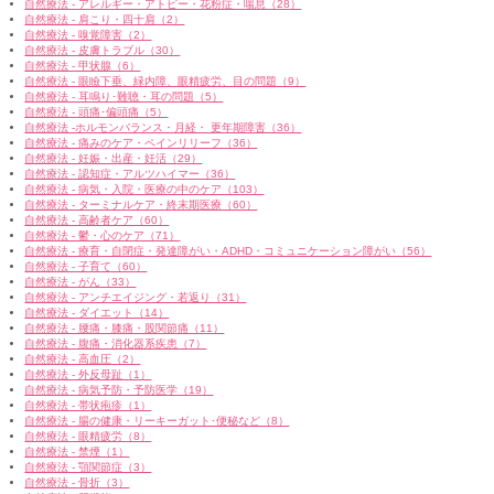
自然療法 - アレルギー・アトピー・花粉症・喘息（28）
自然療法 - 肩こり・四十肩（2）
自然療法 - 嗅覚障害（2）
自然療法 - 皮膚トラブル（30）
自然療法 - 甲状腺（6）
自然療法 - 眼瞼下垂、緑内障、眼精疲労、目の問題（9）
自然療法 - 耳鳴り･難聴・耳の問題（5）
自然療法 - 頭痛･偏頭痛（5）
自然療法 -ホルモンバランス・月経・ 更年期障害（36）
自然療法 - 痛みのケア・ペインリリーフ（36）
自然療法 - 妊娠・出産・妊活（29）
自然療法 - 認知症・アルツハイマー（36）
自然療法 - 病気・入院・医療の中のケア（103）
自然療法 - ターミナルケア・終末期医療（60）
自然療法 - 高齢者ケア（60）
自然療法 - 鬱・心のケア（71）
自然療法 - 療育・自閉症・発達障がい・ADHD・コミュニケーション障がい（56）
自然療法 - 子育て（60）
自然療法 - がん（33）
自然療法 - アンチエイジング・若返り（31）
自然療法 - ダイエット（14）
自然療法 - 腰痛・膝痛・股関節痛（11）
自然療法 - 腹痛・消化器系疾患（7）
自然療法 - 高血圧（2）
自然療法 - 外反母趾（1）
自然療法 - 病気予防・予防医学（19）
自然療法 - 帯状疱疹（1）
自然療法 - 腸の健康・リーキーガット･便秘など（8）
自然療法 - 眼精疲労（8）
自然療法 - 禁煙（1）
自然療法 - 顎関節症（3）
自然療法 - 骨折（3）