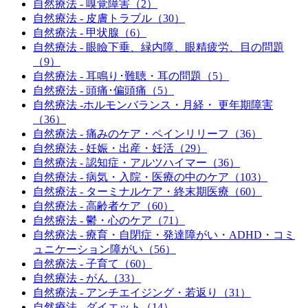
自然療法 - 嗅覚障害（2）
自然療法 - 皮膚トラブル（30）
自然療法 - 甲状腺（6）
自然療法 - 眼瞼下垂、緑内障、眼精疲労、目の問題
（9）
自然療法 - 耳鳴り･難聴・耳の問題（5）
自然療法 - 頭痛･偏頭痛（5）
自然療法 -ホルモンバランス・月経・ 更年期障害
（36）
自然療法 - 痛みのケア・ペインリリーフ（36）
自然療法 - 妊娠・出産・妊活（29）
自然療法 - 認知症・アルツハイマー（36）
自然療法 - 病気・入院・医療の中のケア（103）
自然療法 - ターミナルケア・終末期医療（60）
自然療法 - 高齢者ケア（60）
自然療法 - 鬱・心のケア（71）
自然療法 - 療育・自閉症・発達障がい・ADHD・コミ
ュニケーション障がい（56）
自然療法 - 子育て（60）
自然療法 - がん（33）
自然療法 - アンチエイジング・若返り（31）
自然療法 - ダイエット（14）