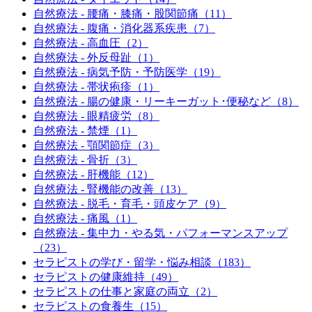
自然療法 - 腰痛・膝痛・股関節痛（11）
自然療法 - 腹痛・消化器系疾患（7）
自然療法 - 高血圧（2）
自然療法 - 外反母趾（1）
自然療法 - 病気予防・予防医学（19）
自然療法 - 帯状疱疹（1）
自然療法 - 腸の健康・リーキーガット･便秘など（8）
自然療法 - 眼精疲労（8）
自然療法 - 禁煙（1）
自然療法 - 顎関節症（3）
自然療法 - 骨折（3）
自然療法 - 肝機能（12）
自然療法 - 腎機能の改善（13）
自然療法 - 脱毛・育毛・頭皮ケア（9）
自然療法 - 痛風（1）
自然療法 - 集中力・やる気・パフォーマンスアップ
（23）
セラピストの学び・留学・悩み相談（183）
セラピストの健康維持（49）
セラピストの仕事と家庭の両立（2）
セラピストの食養生（15）