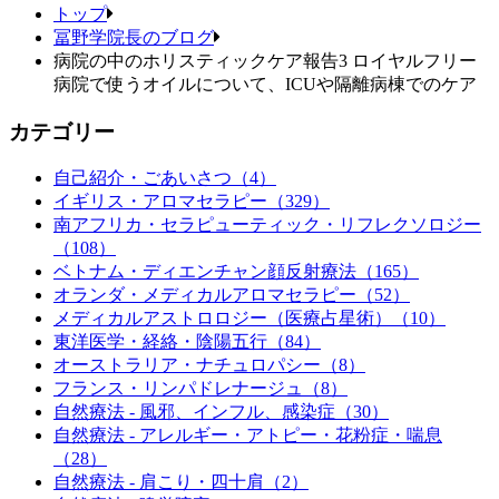
トップ
冨野学院長のブログ
病院の中のホリスティックケア報告3 ロイヤルフリー
病院で使うオイルについて、ICUや隔離病棟でのケア
カテゴリー
自己紹介・ごあいさつ（4）
イギリス・アロマセラピー（329）
南アフリカ・セラピューティック・リフレクソロジー
（108）
ベトナム・ディエンチャン顔反射療法（165）
オランダ・メディカルアロマセラピー（52）
メディカルアストロロジー（医療占星術）（10）
東洋医学・経絡・陰陽五行（84）
オーストラリア・ナチュロパシー（8）
フランス・リンパドレナージュ（8）
自然療法 - 風邪、インフル、感染症（30）
自然療法 - アレルギー・アトピー・花粉症・喘息
（28）
自然療法 - 肩こり・四十肩（2）