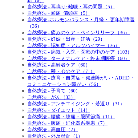
題（9）
自然療法 - 耳鳴り･難聴・耳の問題（5）
自然療法 - 頭痛･偏頭痛（5）
自然療法 -ホルモンバランス・月経・ 更年期障害
（36）
自然療法 - 痛みのケア・ペインリリーフ（36）
自然療法 - 妊娠・出産・妊活（29）
自然療法 - 認知症・アルツハイマー（36）
自然療法 - 病気・入院・医療の中のケア（103）
自然療法 - ターミナルケア・終末期医療（60）
自然療法 - 高齢者ケア（60）
自然療法 - 鬱・心のケア（71）
自然療法 - 療育・自閉症・発達障がい・ADHD・
コミュニケーション障がい（56）
自然療法 - 子育て（60）
自然療法 - がん（33）
自然療法 - アンチエイジング・若返り（31）
自然療法 - ダイエット（14）
自然療法 - 腰痛・膝痛・股関節痛（11）
自然療法 - 腹痛・消化器系疾患（7）
自然療法 - 高血圧（2）
自然療法 - 外反母趾（1）