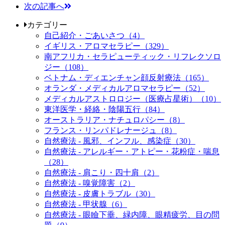
次の記事へ
カテゴリー
自己紹介・ごあいさつ（4）
イギリス・アロマセラピー（329）
南アフリカ・セラピューティック・リフレクソロ
ジー（108）
ベトナム・ディエンチャン顔反射療法（165）
オランダ・メディカルアロマセラピー（52）
メディカルアストロロジー（医療占星術）（10）
東洋医学・経絡・陰陽五行（84）
オーストラリア・ナチュロパシー（8）
フランス・リンパドレナージュ（8）
自然療法 - 風邪、インフル、感染症（30）
自然療法 - アレルギー・アトピー・花粉症・喘息
（28）
自然療法 - 肩こり・四十肩（2）
自然療法 - 嗅覚障害（2）
自然療法 - 皮膚トラブル（30）
自然療法 - 甲状腺（6）
自然療法 - 眼瞼下垂、緑内障、眼精疲労、目の問