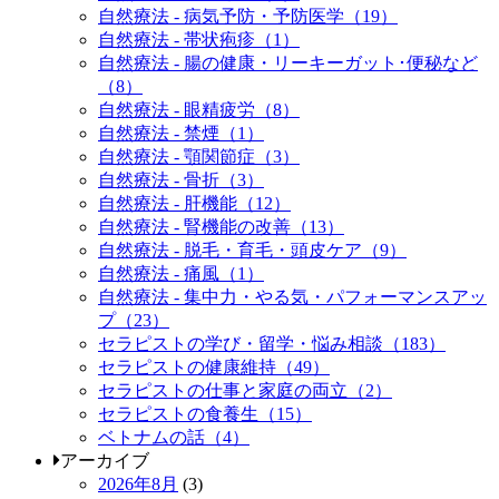
自然療法 - 病気予防・予防医学（19）
自然療法 - 帯状疱疹（1）
自然療法 - 腸の健康・リーキーガット･便秘など
（8）
自然療法 - 眼精疲労（8）
自然療法 - 禁煙（1）
自然療法 - 顎関節症（3）
自然療法 - 骨折（3）
自然療法 - 肝機能（12）
自然療法 - 腎機能の改善（13）
自然療法 - 脱毛・育毛・頭皮ケア（9）
自然療法 - 痛風（1）
自然療法 - 集中力・やる気・パフォーマンスアッ
プ（23）
セラピストの学び・留学・悩み相談（183）
セラピストの健康維持（49）
セラピストの仕事と家庭の両立（2）
セラピストの食養生（15）
ベトナムの話（4）
アーカイブ
2026年8月
(3)