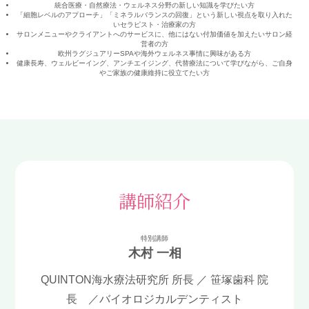
統合医療・自然療法・ウェルネス分野の新しい知識を学びたい方
「細胞レベルのアプローチ」「ミネラルバランスの回復」という新しい視点を取り入れた
いセラピスト・治療家の方
サロンメニューやクライアントへのサービスに、他にはない付加価値を加えたいサロン経
営者の方
欧州ラグジュアリーSPAや海外ウェルネス事情に興味がある方
健康長寿、ウェルビーイング、アンチエイジング、代替療法について学びながら、ご自身
やご家族の健康維持に役立てたい方
講師紹介
特別講師
木村 一相
QUINTON海水療法研究所 所長 ／ 笹塚歯科 院
長 ／バイオロジカルデンティスト