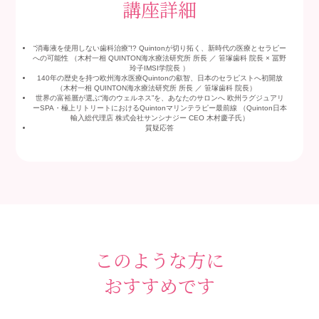
講座詳細
“消毒液を使用しない歯科治療”!? Quintonが切り拓く、新時代の医療とセラピー
への可能性 （木村一相 QUINTON海水療法研究所 所長 ／ 笹塚歯科 院長 × 冨野
玲子IMSI学院長 ）
140年の歴史を持つ欧州海水医療Quintonの叡智、日本のセラピストへ初開放
（木村一相 QUINTON海水療法研究所 所長 ／ 笹塚歯科 院長）
世界の富裕層が選ぶ“海のウェルネス”を、あなたのサロンへ 欧州ラグジュアリ
ーSPA・極上リトリートにおけるQuintonマリンテラピー最前線 （Quinton日本
輸入総代理店 株式会社サンシナジー CEO 木村慶子氏）
質疑応答
このような方に
おすすめです