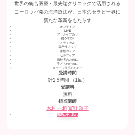
世界の統合医療・最先端クリニックで活用される
ヨーロッパ発の海洋療法が、日本のセラピー界に
新たな革新をもたらす
オンライン
LIVE
アーカイブあり
初心者OK
メディカル
専門性アップ
家族のケア
セルフケア
高齢者のために
子どものために
スポーツ選手のために
受講時間
計1.5時間 （1回）
受講料
無料
担当講師
木村 一相
冨野 玲子
講座に申し込む