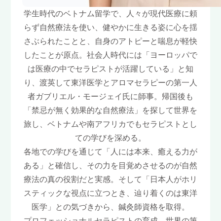
学生時代のベトナム留学で、人々が現代医療に頼
らず自然療法を使い、健やかに生きる姿に心を揺
さぶられたことと、自身のアトピーと喘息が軽快
したことが原点。社会人時代には「ヨーロッパで
は医療の中でセラピストが活躍している」と知
り、渡英して東洋医学とアロマセラピーの第一人
者ガブリエル・モージェイ氏に師事。帰国後も
「禁忌が無く効果的な自然療法」を探して世界を
旅し、ベトナムや南アフリカでもセラピストとし
ての学びを深める。
各地での学びを通じて「人には本来、癒える力が
ある」と確信し、その力を目覚めさせるのが自然
療法の真の役割だと実感。そして「日本人がホリ
スティックな視点に立つとき、辿り着くのは東洋
医学」との気づきから、鍼灸師資格を取得。
プロフェッショナルセラピストの育成、世界の第