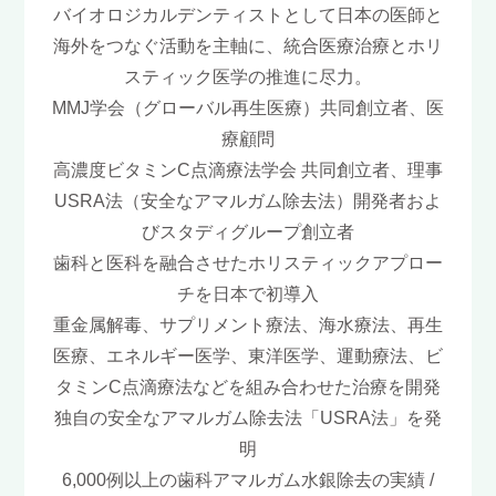
バイオロジカルデンティストとして日本の医師と
海外をつなぐ活動を主軸に、統合医療治療とホリ
スティック医学の推進に尽力。
MMJ学会（グローバル再生医療）共同創立者、医
療顧問
高濃度ビタミンC点滴療法学会 共同創立者、理事
USRA法（安全なアマルガム除去法）開発者およ
びスタディグループ創立者
歯科と医科を融合させたホリスティックアプロー
チを日本で初導入
重金属解毒、サプリメント療法、海水療法、再生
医療、エネルギー医学、東洋医学、運動療法、ビ
タミンC点滴療法などを組み合わせた治療を開発
独自の安全なアマルガム除去法「USRA法」を発
明
6,000例以上の歯科アマルガム水銀除去の実績 /