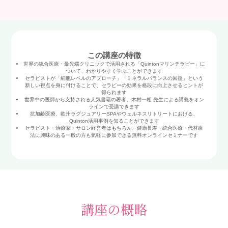
この講座の特徴
世界の統合医療・最先端クリニックで活用される「Quintonマリンテラピー」に
ついて、わかりやすく学ぶことができます
セラピストが「細胞レベルのアプローチ」「ミネラルバランスの回復」という
新しい視点を身に付けることで、セラピーの効果を格段に向上させるヒントが
得られます
世界中の医師から支持される人気書籍の著者、木村一相 先生による講義をオン
ラインで受講できます
抗加齢医療、欧州ラグジュアリーSPAやウェルネスリトリートにおける、
Quinton活用事例を知ることができます
セラピスト・治療家・サロン経営者はもちろん、健康長寿・統合医療・代替療
法に興味のある一般の方も気軽に参加できる無料オンラインセミナーです
講座の概略