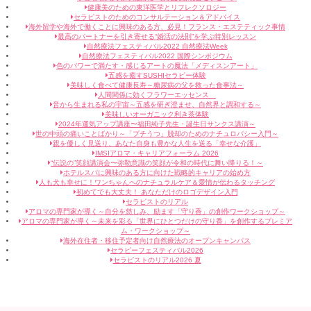
健康美のための東洋医学とリフレクソロジー
セラピストのためのコンサルテーション＆アドバイス
海外留学や海外で働くことに興味のある方、必見！フランス・エステティック事情
最高のパートナーを引き寄せる“婚活の法則”を学ぶ特別レッスン
自然療法フェスティバル2022 自然療法Week
自然療法フェスティバル2022 国際シンポジウム
色のパワーで満たす・感じるアートの魔法「メディスンアート」
五感を癒すSUSHIセラピー体験
美味しく食べて健康長寿～糖尿病の父を救った食事法～
人間関係に効くフラワーエッセンス
音から生まれる私の宇宙～五感を研ぎ澄ませ、自然界と調和する～
美味しいオーガニック利き茶体験
2024年運気アップ講座〜福田純子先生・誕生日サンクス講演～
世の中頭の痛いことばかり～「プチうつ」脱却のためのナチュロパシー入門～
親を優しく見送り、あなた自身も豊かな人生を送る「幸せな介護」
IMSIアロマ・キャリアフォーラム 2026
“伝説の”笑顔講演会〜弥勒意識の笑顔が令和の時代に舞い降りる！～
ホテルスパに興味のある方に向けた戦略的キャリアの始め方
人も犬も幸せに！ワンちゃんへのナチュラルケア＆愛情が伝わるタッチング
初めてでも大丈夫！ あなただけのロゴデザイン入門
セラピストのリアル
アロマの専門家が導く～自分を慈しみ、励ます「守り香」の創作ワークショップ～
アロマの専門家が導く～未来を彩る「世界にひとつだけの守り香」を創作するプレミア
ム・ワークショップ～
海外在住者・移住予定者向け自然療法のオープンキャンパス
セラピーフェスティバル2026
セラピストのリアル2026 夏