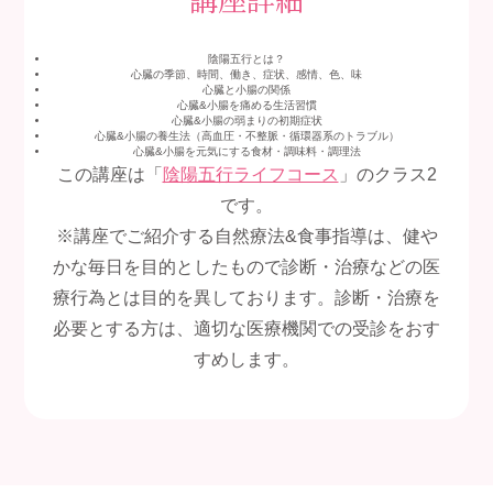
陰陽五行とは？
心臓の季節、時間、働き、症状、感情、色、味
心臓と小腸の関係
心臓&小腸を痛める生活習慣
心臓&小腸の弱まりの初期症状
心臓&小腸の養生法（高血圧・不整脈・循環器系のトラブル）
心臓&小腸を元気にする食材・調味料・調理法
この講座は「
陰陽五行ライフコース
」のクラス2
です。
※講座でご紹介する自然療法&食事指導は、
健や
かな毎日を目的としたもので診断・
治療などの医
療行為とは目的を異しております。診断・
治療を
必要とする方は、
適切な医療機関での受診をおす
すめします。