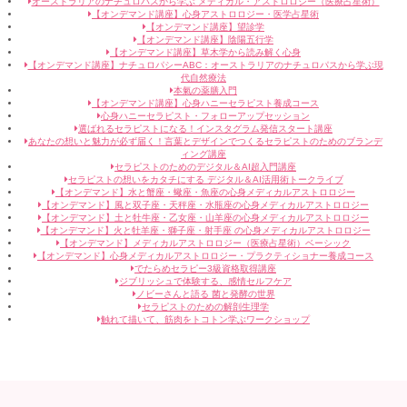
オーストラリアのナチュロパスから学ぶ メディカル・アストロロジー（医療占星術）
【オンデマンド講座】心身アストロロジー・医学占星術
【オンデマンド講座】望診学
【オンデマンド講座】陰陽五行学
【オンデマンド講座】草木学から読み解く心身
【オンデマンド講座】ナチュロパシーABC：オーストラリアのナチュロパスから学ぶ現
代自然療法
本氣の薬膳入門
【オンデマンド講座】心身ハニーセラピスト養成コース
心身ハニーセラピスト・フォローアップセッション
選ばれるセラピストになる！インスタグラム発信スタート講座
あなたの想いと魅力が必ず届く！言葉とデザインでつくるセラピストのためのブランデ
ィング講座
セラピストのためのデジタル＆AI超入門講座
セラピストの想いをカタチにする デジタル＆AI活用術トークライブ
【オンデマンド】水と蟹座・蠍座・魚座の心身メディカルアストロロジー
【オンデマンド】風と双子座・天秤座・水瓶座の心身メディカルアストロロジー
【オンデマンド】土と牡牛座・乙女座・山羊座の心身メディカルアストロロジー
【オンデマンド】火と牡羊座・獅子座・射手座 の心身メディカルアストロロジー
【オンデマンド】メディカルアストロロジー（医療占星術）ベーシック
【オンデマンド】心身メディカルアストロロジー・プラクティショナー養成コース
でたらめセラピー3級資格取得講座
ジブリッシュで体験する、感情セルフケア
ノビーさんと語る 菌と発酵の世界
セラピストのための解剖生理学
触れて描いて、筋肉をトコトン学ぶワークショップ