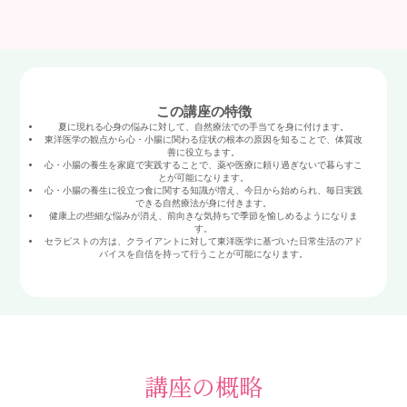
この講座の特徴
夏に現れる心身の悩みに対して、自然療法での手当てを身に付けます。
東洋医学の観点から心・小腸に関わる症状の根本の原因を知ることで、体質改
善に役立ちます。
心・小腸の養生を家庭で実践することで、薬や医療に頼り過ぎないで暮らすこ
とが可能になります。
心・小腸の養生に役立つ食に関する知識が増え、今日から始められ、毎日実践
できる自然療法が身に付きます。
健康上の些細な悩みが消え、前向きな気持ちで季節を愉しめるようになりま
す。
セラピストの方は、クライアントに対して東洋医学に基づいた日常生活のアド
バイスを自信を持って行うことが可能になります。
講座の概略