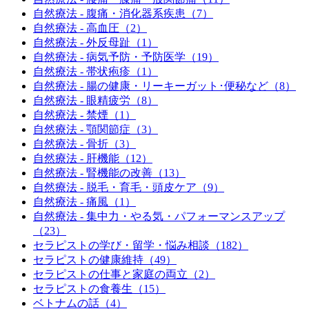
自然療法 - 腹痛・消化器系疾患（7）
自然療法 - 高血圧（2）
自然療法 - 外反母趾（1）
自然療法 - 病気予防・予防医学（19）
自然療法 - 帯状疱疹（1）
自然療法 - 腸の健康・リーキーガット･便秘など（8）
自然療法 - 眼精疲労（8）
自然療法 - 禁煙（1）
自然療法 - 顎関節症（3）
自然療法 - 骨折（3）
自然療法 - 肝機能（12）
自然療法 - 腎機能の改善（13）
自然療法 - 脱毛・育毛・頭皮ケア（9）
自然療法 - 痛風（1）
自然療法 - 集中力・やる気・パフォーマンスアップ
（23）
セラピストの学び・留学・悩み相談（182）
セラピストの健康維持（49）
セラピストの仕事と家庭の両立（2）
セラピストの食養生（15）
ベトナムの話（4）