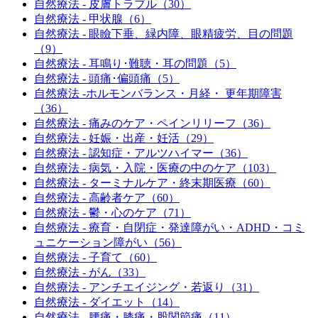
自然療法 - 皮膚トラブル（30）
自然療法 - 甲状腺（6）
自然療法 - 眼瞼下垂、緑内障、眼精疲労、目の問題
（9）
自然療法 - 耳鳴り･難聴・耳の問題（5）
自然療法 - 頭痛･偏頭痛（5）
自然療法 -ホルモンバランス・月経・ 更年期障害
（36）
自然療法 - 痛みのケア・ペインリリーフ（36）
自然療法 - 妊娠・出産・妊活（29）
自然療法 - 認知症・アルツハイマー（36）
自然療法 - 病気・入院・医療の中のケア（103）
自然療法 - ターミナルケア・終末期医療（60）
自然療法 - 高齢者ケア（60）
自然療法 - 鬱・心のケア（71）
自然療法 - 療育・自閉症・発達障がい・ADHD・コミ
ュニケーション障がい（56）
自然療法 - 子育て（60）
自然療法 - がん（33）
自然療法 - アンチエイジング・若返り（31）
自然療法 - ダイエット（14）
自然療法 - 腰痛・膝痛・股関節痛（11）