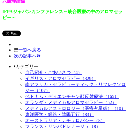
六腑理論編
IFPAジャパンカンファレンス～統合医療の中のアロマセラ
ピー～
一覧へ戻る
次の記事へ
カテゴリー
自己紹介・ごあいさつ（4）
イギリス・アロマセラピー（329）
南アフリカ・セラピューティック・リフレクソロ
ジー（107）
ベトナム・ディエンチャン顔反射療法（165）
オランダ・メディカルアロマセラピー（52）
メディカルアストロロジー（医療占星術）（10）
東洋医学・経絡・陰陽五行（83）
オーストラリア・ナチュロパシー（8）
フランス・リンパドレナージュ（8）