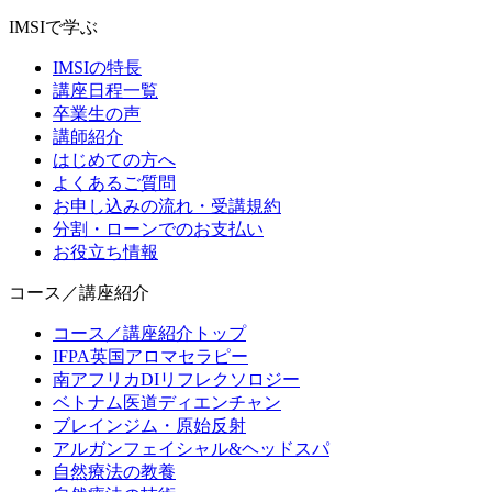
IMSIで学ぶ
IMSIの特長
講座日程一覧
卒業生の声
講師紹介
はじめての方へ
よくあるご質問
お申し込みの流れ・受講規約
分割・ローンでのお支払い
お役立ち情報
コース／講座紹介
コース／講座紹介トップ
IFPA英国アロマセラピー
南アフリカDIリフレクソロジー
ベトナム医道ディエンチャン
ブレインジム・原始反射
アルガンフェイシャル&ヘッドスパ
自然療法の教養