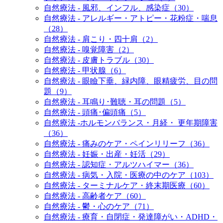
自然療法 - 風邪、インフル、感染症（30）
自然療法 - アレルギー・アトピー・花粉症・喘息
（28）
自然療法 - 肩こり・四十肩（2）
自然療法 - 嗅覚障害（2）
自然療法 - 皮膚トラブル（30）
自然療法 - 甲状腺（6）
自然療法 - 眼瞼下垂、緑内障、眼精疲労、目の問
題（9）
自然療法 - 耳鳴り･難聴・耳の問題（5）
自然療法 - 頭痛･偏頭痛（5）
自然療法 -ホルモンバランス・月経・ 更年期障害
（36）
自然療法 - 痛みのケア・ペインリリーフ（36）
自然療法 - 妊娠・出産・妊活（29）
自然療法 - 認知症・アルツハイマー（36）
自然療法 - 病気・入院・医療の中のケア（103）
自然療法 - ターミナルケア・終末期医療（60）
自然療法 - 高齢者ケア（60）
自然療法 - 鬱・心のケア（71）
自然療法 - 療育・自閉症・発達障がい・ADHD・