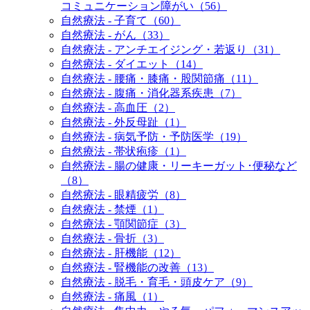
コミュニケーション障がい（56）
自然療法 - 子育て（60）
自然療法 - がん（33）
自然療法 - アンチエイジング・若返り（31）
自然療法 - ダイエット（14）
自然療法 - 腰痛・膝痛・股関節痛（11）
自然療法 - 腹痛・消化器系疾患（7）
自然療法 - 高血圧（2）
自然療法 - 外反母趾（1）
自然療法 - 病気予防・予防医学（19）
自然療法 - 帯状疱疹（1）
自然療法 - 腸の健康・リーキーガット･便秘など
（8）
自然療法 - 眼精疲労（8）
自然療法 - 禁煙（1）
自然療法 - 顎関節症（3）
自然療法 - 骨折（3）
自然療法 - 肝機能（12）
自然療法 - 腎機能の改善（13）
自然療法 - 脱毛・育毛・頭皮ケア（9）
自然療法 - 痛風（1）