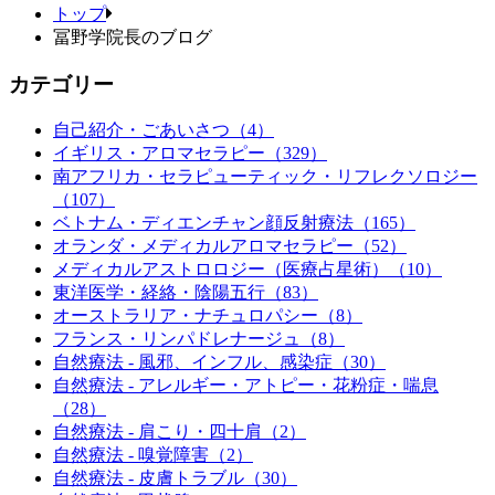
トップ
冨野学院長のブログ
カテゴリー
自己紹介・ごあいさつ（4）
イギリス・アロマセラピー（329）
南アフリカ・セラピューティック・リフレクソロジー
（107）
ベトナム・ディエンチャン顔反射療法（165）
オランダ・メディカルアロマセラピー（52）
メディカルアストロロジー（医療占星術）（10）
東洋医学・経絡・陰陽五行（83）
オーストラリア・ナチュロパシー（8）
フランス・リンパドレナージュ（8）
自然療法 - 風邪、インフル、感染症（30）
自然療法 - アレルギー・アトピー・花粉症・喘息
（28）
自然療法 - 肩こり・四十肩（2）
自然療法 - 嗅覚障害（2）
自然療法 - 皮膚トラブル（30）