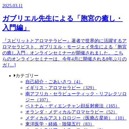
2025.03.11
ガブリエル先生による「胞宮の癒し・
入門編」
『スピリットとアロマテラピー』著者で世界的に活躍するア
ロマセラピスト、ガブリエル・モージェイ先生による「胞宮
の癒し入門」オンラインセミナーが開催されました。 こち
らのオンラインセミナーは、今年4月に開催される8年ぶりの
ガ […]
カテゴリー
自己紹介・ごあいさつ（4）
イギリス・アロマセラピー（329）
南アフリカ・セラピューティック・リフレクソロ
ジー（107）
ベトナム・ディエンチャン顔反射療法（165）
オランダ・メディカルアロマセラピー（52）
メディカルアストロロジー（医療占星術）（10）
東洋医学・経絡・陰陽五行（83）