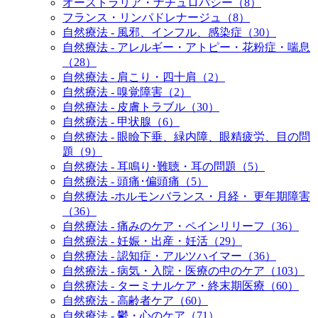
オーストラリア・ナチュロパシー（8）
フランス・リンパドレナージュ（8）
自然療法 - 風邪、インフル、感染症（30）
自然療法 - アレルギー・アトピー・花粉症・喘息
（28）
自然療法 - 肩こり・四十肩（2）
自然療法 - 嗅覚障害（2）
自然療法 - 皮膚トラブル（30）
自然療法 - 甲状腺（6）
自然療法 - 眼瞼下垂、緑内障、眼精疲労、目の問
題（9）
自然療法 - 耳鳴り･難聴・耳の問題（5）
自然療法 - 頭痛･偏頭痛（5）
自然療法 -ホルモンバランス・月経・ 更年期障害
（36）
自然療法 - 痛みのケア・ペインリリーフ（36）
自然療法 - 妊娠・出産・妊活（29）
自然療法 - 認知症・アルツハイマー（36）
自然療法 - 病気・入院・医療の中のケア（103）
自然療法 - ターミナルケア・終末期医療（60）
自然療法 - 高齢者ケア（60）
自然療法 - 鬱・心のケア（71）