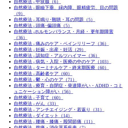
自然療法 - 甲状腺（6）
自然療法 - 眼瞼下垂、緑内障、眼精疲労、目の問題
（9）
自然療法 - 耳鳴り･難聴・耳の問題（5）
自然療法 - 頭痛･偏頭痛（5）
自然療法 -ホルモンバランス・月経・ 更年期障害
（36）
自然療法 - 痛みのケア・ペインリリーフ（36）
自然療法 - 妊娠・出産・妊活（29）
自然療法 - 認知症・アルツハイマー（36）
自然療法 - 病気・入院・医療の中のケア（103）
自然療法 - ターミナルケア・終末期医療（60）
自然療法 - 高齢者ケア（60）
自然療法 - 鬱・心のケア（71）
自然療法 - 療育・自閉症・発達障がい・ADHD・コミ
ュニケーション障がい（56）
自然療法 - 子育て（60）
自然療法 - がん（33）
自然療法 - アンチエイジング・若返り（31）
自然療法 - ダイエット（14）
自然療法 - 腰痛・膝痛・股関節痛（11）
自然療法 - 腹痛・消化器系疾患（7）