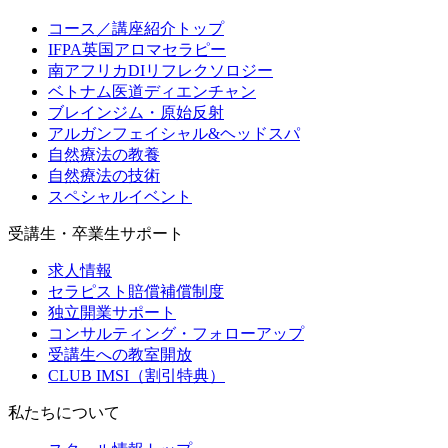
コース／講座紹介トップ
IFPA英国アロマセラピー
南アフリカDIリフレクソロジー
ベトナム医道ディエンチャン
ブレインジム・原始反射
アルガンフェイシャル&ヘッドスパ
自然療法の教養
自然療法の技術
スペシャルイベント
受講生・卒業生サポート
求人情報
セラピスト賠償補償制度
独立開業サポート
コンサルティング・フォローアップ
受講生への教室開放
CLUB IMSI（割引特典）
私たちについて