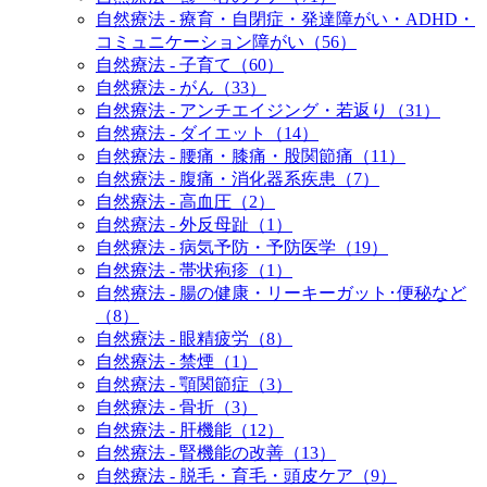
自然療法 - 療育・自閉症・発達障がい・ADHD・
コミュニケーション障がい（56）
自然療法 - 子育て（60）
自然療法 - がん（33）
自然療法 - アンチエイジング・若返り（31）
自然療法 - ダイエット（14）
自然療法 - 腰痛・膝痛・股関節痛（11）
自然療法 - 腹痛・消化器系疾患（7）
自然療法 - 高血圧（2）
自然療法 - 外反母趾（1）
自然療法 - 病気予防・予防医学（19）
自然療法 - 帯状疱疹（1）
自然療法 - 腸の健康・リーキーガット･便秘など
（8）
自然療法 - 眼精疲労（8）
自然療法 - 禁煙（1）
自然療法 - 顎関節症（3）
自然療法 - 骨折（3）
自然療法 - 肝機能（12）
自然療法 - 腎機能の改善（13）
自然療法 - 脱毛・育毛・頭皮ケア（9）