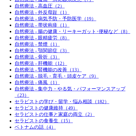
自然療法 - 高血圧（2）
自然療法 - 外反母趾（1）
自然療法 - 病気予防・予防医学（19）
自然療法 - 帯状疱疹（1）
自然療法 - 腸の健康・リーキーガット･便秘など（8）
自然療法 - 眼精疲労（8）
自然療法 - 禁煙（1）
自然療法 - 顎関節症（3）
自然療法 - 骨折（3）
自然療法 - 肝機能（12）
自然療法 - 腎機能の改善（13）
自然療法 - 脱毛・育毛・頭皮ケア（9）
自然療法 - 痛風（1）
自然療法 - 集中力・やる気・パフォーマンスアップ
（23）
セラピストの学び・留学・悩み相談（182）
セラピストの健康維持（49）
セラピストの仕事と家庭の両立（2）
セラピストの食養生（15）
ベトナムの話（4）