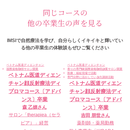
同じコースの
他の卒業生の声を見る
IMSIで自然療法を学び、自分らしくイキイキと輝いてい
る
他の卒業生の体験談もぜひご覧ください
ベトナム医道ディエンチャン
ベトナム医道ディエンチャン
国際資格取得
サロン開業
香りの専門家
国際資格取得
起業
サロン開業
医療・福祉現場で活動
ベトナム医道ディエン
専門分野に活かしている方
講師活動
チャン顔反射療法ディ
ベトナム医道ディエン
プロマコース〔アドバ
チャン顔反射療法ディ
ンス〕卒業
プロマコース〔アドバ
森 乙媄
さん
ンス〕卒業
サロン「therapiea（セラ
吉田 朋世
さん
ピア）」経営
薬剤師・薬局勤務