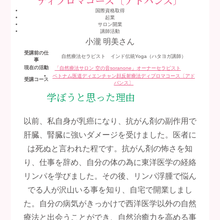
ディプロマコース〔アドバンス〕
国際資格取得
起業
サロン開業
講師活動
小瀧 明美
さん
受講前の仕
自然療法セラピスト インド伝統Yoga（ハタヨガ講師）
事
現在の活動
「自然療法サロン 空の音soranone」オーナーセラピスト
ベトナム医道ディエンチャン顔反射療法ディプロマコース〔アド
受講コース
バンス〕
学ぼうと思った理由
以前、私自身が乳癌になり、抗がん剤の副作用で
肝臓、腎臓に強いダメージを受けました。医者に
は死ぬと言われた程です。抗がん剤の怖さを知
り、仕事を辞め、自分の体の為に東洋医学の経絡
リンパを学びました。その後、リンパ浮腫で悩ん
でる人が沢山いる事を知り、自宅で開業しまし
た。自分の病気がきっかけで西洋医学以外の自然
療法と出会うことができ、自然治癒力を高める事