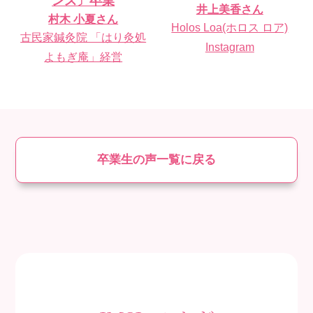
ンス〕卒業
井上美香
さん
村木 小夏
さん
Holos Loa(ホロス ロア)
古民家鍼灸院 「はり灸処
Instagram
よもぎ庵」経営
卒業生の声一覧に戻る