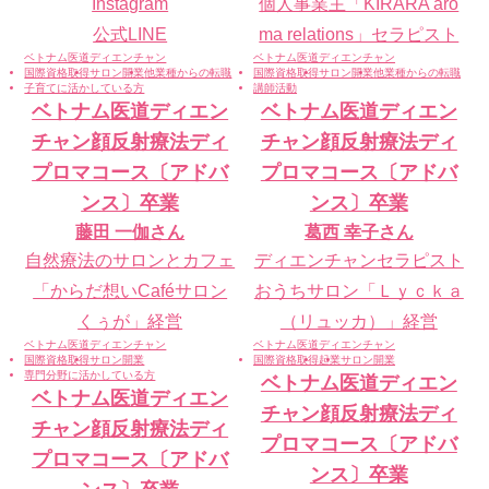
Instagram
個人事業主「KIRARA aro
公式LINE
ma relations」セラピスト
ベトナム医道ディエンチャン
ベトナム医道ディエンチャン
国際資格取得
サロン開業
他業種からの転職
国際資格取得
サロン開業
他業種からの転職
子育てに活かしている方
講師活動
ベトナム医道ディエン
ベトナム医道ディエン
チャン顔反射療法ディ
チャン顔反射療法ディ
プロマコース〔アドバ
プロマコース〔アドバ
ンス〕卒業
ンス〕卒業
藤田 一伽
さん
葛西 幸子
さん
自然療法のサロンとカフェ
ディエンチャンセラピスト
「からだ想いCaféサロン
おうちサロン「Ｌｙｃｋａ
くぅが」経営
（リュッカ）」経営
ベトナム医道ディエンチャン
ベトナム医道ディエンチャン
国際資格取得
サロン開業
国際資格取得
起業
サロン開業
専門分野に活かしている方
ベトナム医道ディエン
ベトナム医道ディエン
チャン顔反射療法ディ
チャン顔反射療法ディ
プロマコース〔アドバ
プロマコース〔アドバ
ンス〕卒業