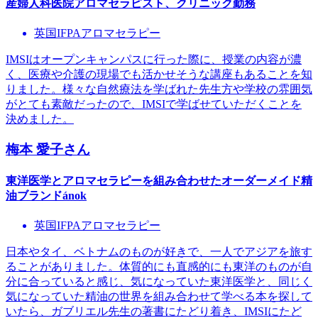
産婦人科医院アロマセラピスト、クリニック勤務
英国IFPAアロマセラピー
IMSIはオープンキャンパスに行った際に、授業の内容が濃
く、医療や介護の現場でも活かせそうな講座もあることを知
りました。様々な自然療法を学ばれた先生方や学校の雰囲気
がとても素敵だったので、IMSIで学ばせていただくことを
決めました。
梅本 愛子
さん
東洋医学とアロマセラピーを組み合わせたオーダーメイド精
油ブランドánok
英国IFPAアロマセラピー
日本やタイ、ベトナムのものが好きで、一人でアジアを旅す
ることがありました。体質的にも直感的にも東洋のものが自
分に合っていると感じ、気になっていた東洋医学と、同じく
気になっていた精油の世界を組み合わせて学べる本を探して
いたら、ガブリエル先生の著書にたどり着き、IMSIにたど