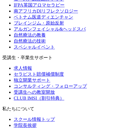
IFPA英国アロマセラピー
南アフリカDIリフレクソロジー
ベトナム医道ディエンチャン
ブレインジム・原始反射
アルガンフェイシャル&ヘッドスパ
自然療法の教養
自然療法の技術
スペシャルイベント
受講生・卒業生サポート
求人情報
セラピスト賠償補償制度
独立開業サポート
コンサルティング・フォローアップ
受講生への教室開放
CLUB IMSI（割引特典）
私たちについて
スクール情報トップ
学院長挨拶