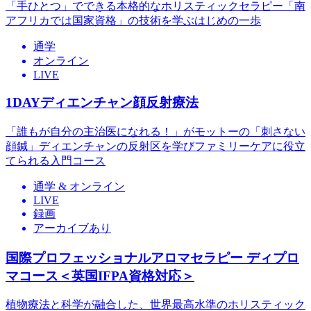
「手ひとつ」でできる本格的なホリスティックセラピー「南
アフリカでは国家資格」の技術を学ぶはじめの一歩
通学
オンライン
LIVE
1DAYディエンチャン顔反射療法
「誰もが自分の主治医になれる！」がモットーの「刺さない
顔鍼」ディエンチャンの反射区を学びファミリーケアに役立
てられる入門コース
通学 & オンライン
LIVE
録画
アーカイブあり
国際プロフェッショナルアロマセラピー ディプロ
マコース＜英国IFPA資格対応＞
植物療法と科学が融合した、世界最高水準のホリスティック