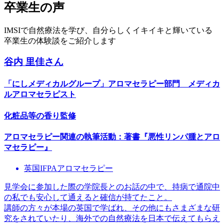
卒業生の声
IMSIで自然療法を学び、自分らしくイキイキと輝いている
卒業生の体験談をご紹介します
谷内 里佳
さん
「にしメディカルグループ」アロマセラピー部門 メディカ
ルアロマセラピスト
化粧品等の香り監修
アロマセラピー関連の執筆活動：著書『悪性リンパ腫とアロ
マセラピー』
英国IFPAアロマセラピー
見学会に参加した際の学院長とのお話の中で、持病で通院中
の私でも安心して通えると確信が持てたこと。
講師の方々が本場の英国で学ばれ、その他にもさまざまな研
究をされていたり、海外での自然療法を日本で伝えてもらえ