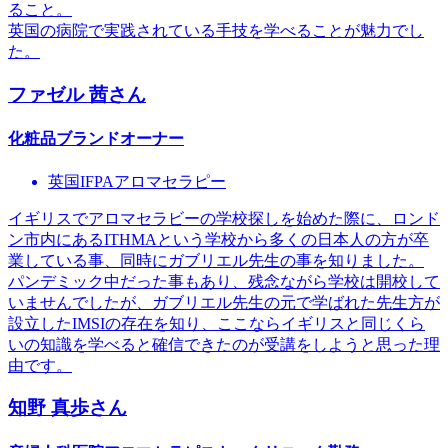
ること。
英国の病院で実践されている手技を学べることが魅力でし
た。
ファゼル 茜
さん
化粧品ブランドオーナー
英国IFPAアロマセラピー
イギリスでアロマセラビーの学校探しを始めた際に、ロンド
ン市内にあるITHMAという学校から多くの日本人の方が卒
業している事、同時にガブリエル先生の事を知りました。
パンデミック中だった事もあり、残念ながら学校は開校して
いませんでしたが、ガブリエル先生の元で学ばれた先生方が
設立したIMSIの存在を知り、ここならイギリスと同じくら
いの知識を学べると確信できたのが受講をしようと思った理
由です。
知野 真歩
さん