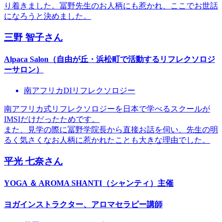
り着きました。冨野先生のお人柄にも惹かれ、ここでお世話
になろうと決めました。
三野 智子
さん
Alpaca Salon（自由が丘・浜松町で活動するリフレクソロジ
ーサロン）
南アフリカDIリフレクソロジー
南アフリカ式リフレクソロジーを日本で学べるスクールが
IMSIだけだったためです。
また、見学の際に冨野学院長から直接お話を伺い、先生の明
るく気さくなお人柄に惹かれたことも大きな理由でした。
平光 七奈
さん
YOGA ＆ AROMA SHANTI（シャンティ）主催
ヨガインストラクター、アロマセラピー講師