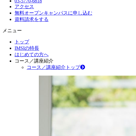
03-5770-6818
アクセス
無料オープンキャンパス
に申し込む
資料請求
をする
メニュー
トップ
IMSIの特長
はじめての方へ
コース／講座紹介
コース／講座紹介トップ