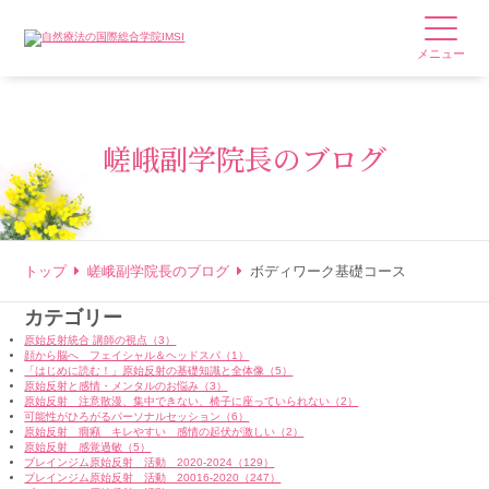
メニュー
嵯峨副学院長のブログ
トップ
嵯峨副学院長のブログ
ボディワーク基礎コース
カテゴリー
原始反射統合 講師の視点（3）
顔から脳へ フェイシャル＆ヘッドスパ（1）
「はじめに読む！」原始反射の基礎知識と全体像（5）
原始反射と感情・メンタルのお悩み（3）
原始反射 注意散漫、集中できない、椅子に座っていられない（2）
可能性がひろがるパーソナルセッション（6）
原始反射 癇癪 キレやすい 感情の起伏が激しい（2）
原始反射 感覚過敏（5）
ブレインジム原始反射 活動 2020-2024（129）
ブレインジム原始反射 活動 20016-2020（247）