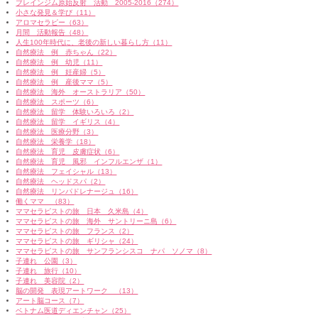
ブレインジム原始反射 活動 2005-2016（274）
小さな発見＆学び（11）
アロマセラピー（63）
月間 活動報告（48）
人生100年時代に、老後の新しい暮らし方（11）
自然療法 例 赤ちゃん（22）
自然療法 例 幼児（11）
自然療法 例 妊産婦（5）
自然療法 例 産後ママ（5）
自然療法 海外 オーストラリア（50）
自然療法 スポーツ（6）
自然療法 留学 体験いろいろ（2）
自然療法 留学 イギリス（4）
自然療法 医療分野（3）
自然療法 栄養学（18）
自然療法 育児 皮膚症状（6）
自然療法 育児 風邪 インフルエンザ（1）
自然療法 フェイシャル（13）
自然療法 ヘッドスパ（2）
自然療法 リンパドレナージュ（16）
働くママ （83）
ママセラピストの旅 日本 久米島（4）
ママセラピストの旅 海外 サントリーニ島（6）
ママセラピストの旅 フランス（2）
ママセラピストの旅 ギリシャ（24）
ママセラピストの旅 サンフランシスコ ナパ ソノマ（8）
子連れ 公園（3）
子連れ 旅行（10）
子連れ 美容院（2）
脳の開発 表現アートワーク （13）
アート脳コース（7）
ベトナム医道ディエンチャン（25）