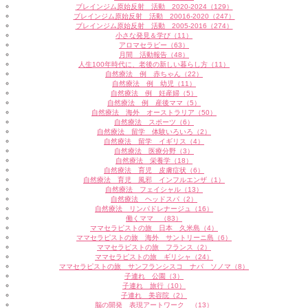
ブレインジム原始反射 活動 2020-2024（129）
ブレインジム原始反射 活動 20016-2020（247）
ブレインジム原始反射 活動 2005-2016（274）
小さな発見＆学び（11）
アロマセラピー（63）
月間 活動報告（48）
人生100年時代に、老後の新しい暮らし方（11）
自然療法 例 赤ちゃん（22）
自然療法 例 幼児（11）
自然療法 例 妊産婦（5）
自然療法 例 産後ママ（5）
自然療法 海外 オーストラリア（50）
自然療法 スポーツ（6）
自然療法 留学 体験いろいろ（2）
自然療法 留学 イギリス（4）
自然療法 医療分野（3）
自然療法 栄養学（18）
自然療法 育児 皮膚症状（6）
自然療法 育児 風邪 インフルエンザ（1）
自然療法 フェイシャル（13）
自然療法 ヘッドスパ（2）
自然療法 リンパドレナージュ（16）
働くママ （83）
ママセラピストの旅 日本 久米島（4）
ママセラピストの旅 海外 サントリーニ島（6）
ママセラピストの旅 フランス（2）
ママセラピストの旅 ギリシャ（24）
ママセラピストの旅 サンフランシスコ ナパ ソノマ（8）
子連れ 公園（3）
子連れ 旅行（10）
子連れ 美容院（2）
脳の開発 表現アートワーク （13）