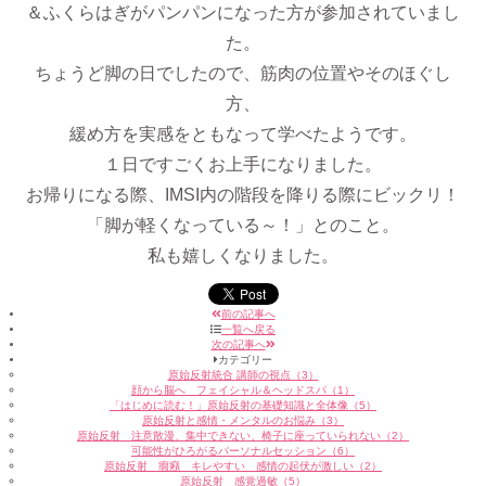
＆ふくらはぎがパンパンになった方が参加されていまし
た。
ちょうど脚の日でしたので、筋肉の位置やそのほぐし
方、
緩め方を実感をともなって学べたようです。
１日ですごくお上手になりました。
お帰りになる際、IMSI内の階段を降りる際にビックリ！
「脚が軽くなっている～！」とのこと。
私も嬉しくなりました。
前の記事へ
一覧へ戻る
次の記事へ
カテゴリー
原始反射統合 講師の視点（3）
顔から脳へ フェイシャル＆ヘッドスパ（1）
「はじめに読む！」原始反射の基礎知識と全体像（5）
原始反射と感情・メンタルのお悩み（3）
原始反射 注意散漫、集中できない、椅子に座っていられない（2）
可能性がひろがるパーソナルセッション（6）
原始反射 癇癪 キレやすい 感情の起伏が激しい（2）
原始反射 感覚過敏（5）