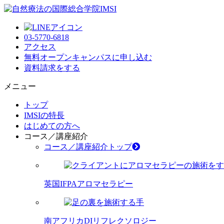
03-5770-6818
アクセス
無料オープンキャンパス
に申し込む
資料請求
をする
メニュー
トップ
IMSIの特長
はじめての方へ
コース／講座紹介
コース／講座紹介トップ
英国IFPAアロマセラピー
南アフリカDIリフレクソロジー