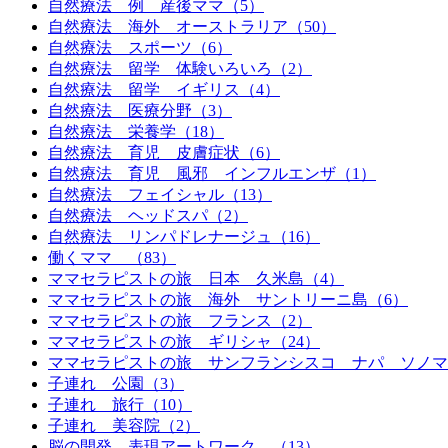
自然療法 例 産後ママ（5）
自然療法 海外 オーストラリア（50）
自然療法 スポーツ（6）
自然療法 留学 体験いろいろ（2）
自然療法 留学 イギリス（4）
自然療法 医療分野（3）
自然療法 栄養学（18）
自然療法 育児 皮膚症状（6）
自然療法 育児 風邪 インフルエンザ（1）
自然療法 フェイシャル（13）
自然療法 ヘッドスパ（2）
自然療法 リンパドレナージュ（16）
働くママ （83）
ママセラピストの旅 日本 久米島（4）
ママセラピストの旅 海外 サントリーニ島（6）
ママセラピストの旅 フランス（2）
ママセラピストの旅 ギリシャ（24）
ママセラピストの旅 サンフランシスコ ナパ ソノマ
子連れ 公園（3）
子連れ 旅行（10）
子連れ 美容院（2）
脳の開発 表現アートワーク （13）