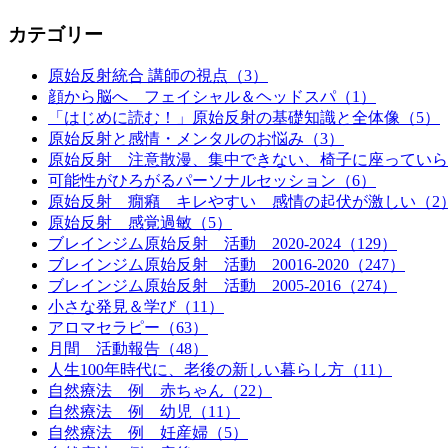
カテゴリー
原始反射統合 講師の視点（3）
顔から脳へ フェイシャル＆ヘッドスパ（1）
「はじめに読む！」原始反射の基礎知識と全体像（5）
原始反射と感情・メンタルのお悩み（3）
原始反射 注意散漫、集中できない、椅子に座っていら
可能性がひろがるパーソナルセッション（6）
原始反射 癇癪 キレやすい 感情の起伏が激しい（2
原始反射 感覚過敏（5）
ブレインジム原始反射 活動 2020-2024（129）
ブレインジム原始反射 活動 20016-2020（247）
ブレインジム原始反射 活動 2005-2016（274）
小さな発見＆学び（11）
アロマセラピー（63）
月間 活動報告（48）
人生100年時代に、老後の新しい暮らし方（11）
自然療法 例 赤ちゃん（22）
自然療法 例 幼児（11）
自然療法 例 妊産婦（5）