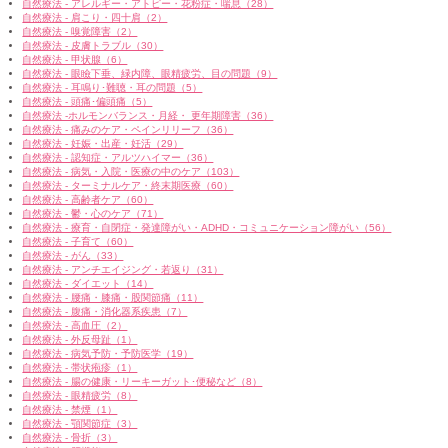
自然療法 - アレルギー・アトピー・花粉症・喘息（28）
自然療法 - 肩こり・四十肩（2）
自然療法 - 嗅覚障害（2）
自然療法 - 皮膚トラブル（30）
自然療法 - 甲状腺（6）
自然療法 - 眼瞼下垂、緑内障、眼精疲労、目の問題（9）
自然療法 - 耳鳴り･難聴・耳の問題（5）
自然療法 - 頭痛･偏頭痛（5）
自然療法 -ホルモンバランス・月経・ 更年期障害（36）
自然療法 - 痛みのケア・ペインリリーフ（36）
自然療法 - 妊娠・出産・妊活（29）
自然療法 - 認知症・アルツハイマー（36）
自然療法 - 病気・入院・医療の中のケア（103）
自然療法 - ターミナルケア・終末期医療（60）
自然療法 - 高齢者ケア（60）
自然療法 - 鬱・心のケア（71）
自然療法 - 療育・自閉症・発達障がい・ADHD・コミュニケーション障がい（56）
自然療法 - 子育て（60）
自然療法 - がん（33）
自然療法 - アンチエイジング・若返り（31）
自然療法 - ダイエット（14）
自然療法 - 腰痛・膝痛・股関節痛（11）
自然療法 - 腹痛・消化器系疾患（7）
自然療法 - 高血圧（2）
自然療法 - 外反母趾（1）
自然療法 - 病気予防・予防医学（19）
自然療法 - 帯状疱疹（1）
自然療法 - 腸の健康・リーキーガット･便秘など（8）
自然療法 - 眼精疲労（8）
自然療法 - 禁煙（1）
自然療法 - 顎関節症（3）
自然療法 - 骨折（3）