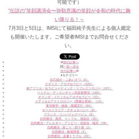
可能です）
“伝説の”笑顔講演会〜弥勒意識の笑顔が令和の時代に舞
い降りる！～
7月3日と5日は、IMSIにて福田純子先生による個人鑑定
も開催いたします。ご希望者IMSIまでお問合せくださ
い。
前の記事へ
一覧へ戻る
次の記事へ
カテゴリー
自己紹介・ごあいさつ（4）
イギリス・アロマセラピー（329）
南アフリカ・セラピューティック・リフレクソロジー（107）
ベトナム・ディエンチャン顔反射療法（165）
オランダ・メディカルアロマセラピー（52）
メディカルアストロロジー（医療占星術）（10）
東洋医学・経絡・陰陽五行（83）
オーストラリア・ナチュロパシー（8）
フランス・リンパドレナージュ（8）
自然療法 - 風邪、インフル、感染症（30）
自然療法 - アレルギー・アトピー・花粉症・喘息（28）
自然療法 - 肩こり・四十肩（2）
自然療法 - 嗅覚障害（2）
自然療法 - 皮膚トラブル（30）