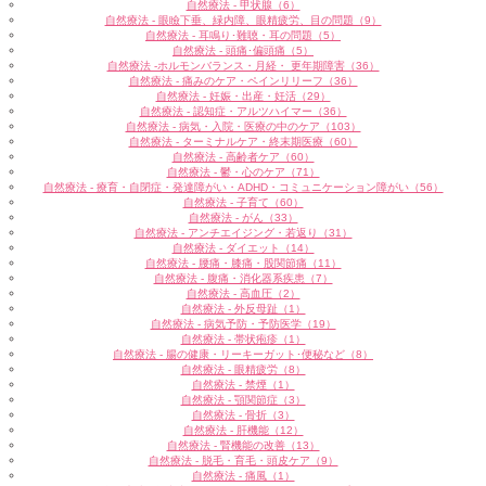
自然療法 - 甲状腺（6）
自然療法 - 眼瞼下垂、緑内障、眼精疲労、目の問題（9）
自然療法 - 耳鳴り･難聴・耳の問題（5）
自然療法 - 頭痛･偏頭痛（5）
自然療法 -ホルモンバランス・月経・ 更年期障害（36）
自然療法 - 痛みのケア・ペインリリーフ（36）
自然療法 - 妊娠・出産・妊活（29）
自然療法 - 認知症・アルツハイマー（36）
自然療法 - 病気・入院・医療の中のケア（103）
自然療法 - ターミナルケア・終末期医療（60）
自然療法 - 高齢者ケア（60）
自然療法 - 鬱・心のケア（71）
自然療法 - 療育・自閉症・発達障がい・ADHD・コミュニケーション障がい（56）
自然療法 - 子育て（60）
自然療法 - がん（33）
自然療法 - アンチエイジング・若返り（31）
自然療法 - ダイエット（14）
自然療法 - 腰痛・膝痛・股関節痛（11）
自然療法 - 腹痛・消化器系疾患（7）
自然療法 - 高血圧（2）
自然療法 - 外反母趾（1）
自然療法 - 病気予防・予防医学（19）
自然療法 - 帯状疱疹（1）
自然療法 - 腸の健康・リーキーガット･便秘など（8）
自然療法 - 眼精疲労（8）
自然療法 - 禁煙（1）
自然療法 - 顎関節症（3）
自然療法 - 骨折（3）
自然療法 - 肝機能（12）
自然療法 - 腎機能の改善（13）
自然療法 - 脱毛・育毛・頭皮ケア（9）
自然療法 - 痛風（1）