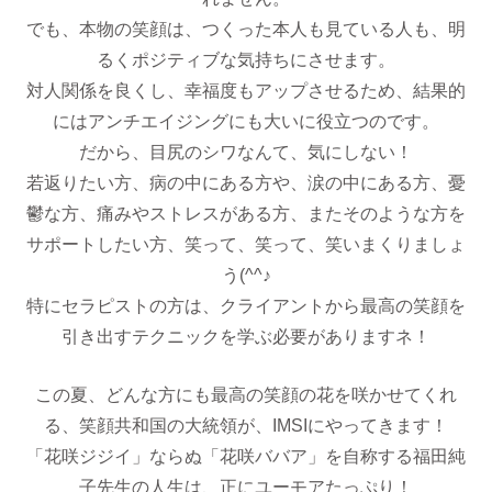
でも、本物の笑顔は、つくった本人も見ている人も、明
るくポジティブな気持ちにさせます。
対人関係を良くし、幸福度もアップさせるため、結果的
にはアンチエイジングにも大いに役立つのです。
だから、目尻のシワなんて、気にしない！
若返りたい方、病の中にある方や、涙の中にある方、憂
鬱な方、痛みやストレスがある方、またそのような方を
サポートしたい方、笑って、笑って、笑いまくりましょ
う(^^♪
特にセラピストの方は、クライアントから最高の笑顔を
引き出すテクニックを学ぶ必要がありますネ！
この夏、どんな方にも最高の笑顔の花を咲かせてくれ
る、笑顔共和国の大統領が、IMSIにやってきます！
「花咲ジジイ」ならぬ「花咲ババア」を自称する福田純
子先生の人生は、正にユーモアたっぷり！