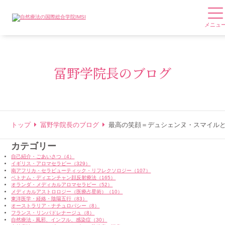
メニュ
冨野学院長のブログ
トップ
冨野学院長のブログ
最高の笑顔＝デュシェンヌ・スマイル
カテゴリー
自己紹介・ごあいさつ（4）
イギリス・アロマセラピー（329）
南アフリカ・セラピューティック・リフレクソロジー（107）
ベトナム・ディエンチャン顔反射療法（165）
オランダ・メディカルアロマセラピー（52）
メディカルアストロロジー（医療占星術）（10）
東洋医学・経絡・陰陽五行（83）
オーストラリア・ナチュロパシー（8）
フランス・リンパドレナージュ（8）
自然療法 - 風邪、インフル、感染症（30）