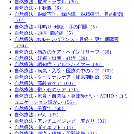
自然療法 - 皮膚トラブル（30）
自然療法 - 甲状腺（6）
自然療法 - 眼瞼下垂、緑内障、眼精疲労、目の問題
（9）
自然療法 - 耳鳴り･難聴・耳の問題（5）
自然療法 - 頭痛･偏頭痛（5）
自然療法 -ホルモンバランス・月経・ 更年期障害
（36）
自然療法 - 痛みのケア・ペインリリーフ（36）
自然療法 - 妊娠・出産・妊活（29）
自然療法 - 認知症・アルツハイマー（36）
自然療法 - 病気・入院・医療の中のケア（103）
自然療法 - ターミナルケア・終末期医療（60）
自然療法 - 高齢者ケア（60）
自然療法 - 鬱・心のケア（71）
自然療法 - 療育・自閉症・発達障がい・ADHD・コミ
ュニケーション障がい（56）
自然療法 - 子育て（60）
自然療法 - がん（33）
自然療法 - アンチエイジング・若返り（31）
自然療法 - ダイエット（14）
自然療法 - 腰痛・膝痛・股関節痛（11）