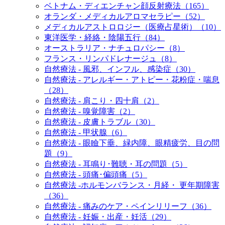
ベトナム・ディエンチャン顔反射療法（165）
オランダ・メディカルアロマセラピー（52）
メディカルアストロロジー（医療占星術）（10）
東洋医学・経絡・陰陽五行（84）
オーストラリア・ナチュロパシー（8）
フランス・リンパドレナージュ（8）
自然療法 - 風邪、インフル、感染症（30）
自然療法 - アレルギー・アトピー・花粉症・喘息
（28）
自然療法 - 肩こり・四十肩（2）
自然療法 - 嗅覚障害（2）
自然療法 - 皮膚トラブル（30）
自然療法 - 甲状腺（6）
自然療法 - 眼瞼下垂、緑内障、眼精疲労、目の問
題（9）
自然療法 - 耳鳴り･難聴・耳の問題（5）
自然療法 - 頭痛･偏頭痛（5）
自然療法 -ホルモンバランス・月経・ 更年期障害
（36）
自然療法 - 痛みのケア・ペインリリーフ（36）
自然療法 - 妊娠・出産・妊活（29）