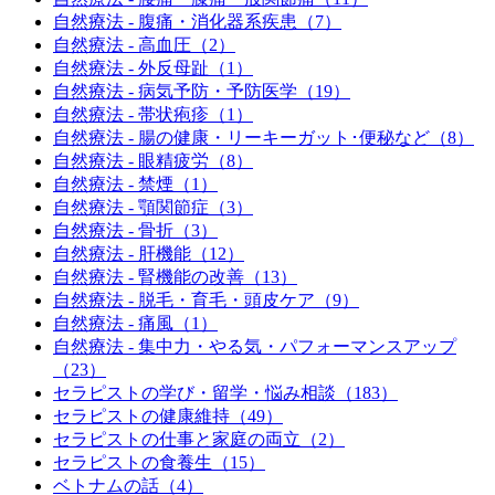
自然療法 - 腹痛・消化器系疾患（7）
自然療法 - 高血圧（2）
自然療法 - 外反母趾（1）
自然療法 - 病気予防・予防医学（19）
自然療法 - 帯状疱疹（1）
自然療法 - 腸の健康・リーキーガット･便秘など（8）
自然療法 - 眼精疲労（8）
自然療法 - 禁煙（1）
自然療法 - 顎関節症（3）
自然療法 - 骨折（3）
自然療法 - 肝機能（12）
自然療法 - 腎機能の改善（13）
自然療法 - 脱毛・育毛・頭皮ケア（9）
自然療法 - 痛風（1）
自然療法 - 集中力・やる気・パフォーマンスアップ
（23）
セラピストの学び・留学・悩み相談（183）
セラピストの健康維持（49）
セラピストの仕事と家庭の両立（2）
セラピストの食養生（15）
ベトナムの話（4）