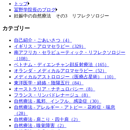
トップ
冨野学院長のブログ
妊娠中の自然療法 その3 リフレクソロジー
カテゴリー
自己紹介・ごあいさつ（4）
イギリス・アロマセラピー（329）
南アフリカ・セラピューティック・リフレクソロジー
（108）
ベトナム・ディエンチャン顔反射療法（165）
オランダ・メディカルアロマセラピー（52）
メディカルアストロロジー（医療占星術）（10）
東洋医学・経絡・陰陽五行（84）
オーストラリア・ナチュロパシー（8）
フランス・リンパドレナージュ（8）
自然療法 - 風邪、インフル、感染症（30）
自然療法 - アレルギー・アトピー・花粉症・喘息
（28）
自然療法 - 肩こり・四十肩（2）
自然療法 - 嗅覚障害（2）