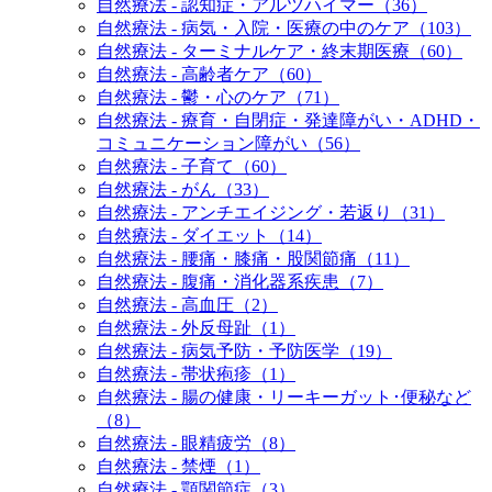
自然療法 - 認知症・アルツハイマー（36）
自然療法 - 病気・入院・医療の中のケア（103）
自然療法 - ターミナルケア・終末期医療（60）
自然療法 - 高齢者ケア（60）
自然療法 - 鬱・心のケア（71）
自然療法 - 療育・自閉症・発達障がい・ADHD・
コミュニケーション障がい（56）
自然療法 - 子育て（60）
自然療法 - がん（33）
自然療法 - アンチエイジング・若返り（31）
自然療法 - ダイエット（14）
自然療法 - 腰痛・膝痛・股関節痛（11）
自然療法 - 腹痛・消化器系疾患（7）
自然療法 - 高血圧（2）
自然療法 - 外反母趾（1）
自然療法 - 病気予防・予防医学（19）
自然療法 - 帯状疱疹（1）
自然療法 - 腸の健康・リーキーガット･便秘など
（8）
自然療法 - 眼精疲労（8）
自然療法 - 禁煙（1）
自然療法 - 顎関節症（3）