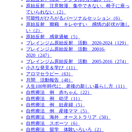
原始反射 注意散漫、集中できない、椅子に座っ
ていられない（2）
可能性がひろがるパーソナルセッション（6）
原始反射 癇癪 キレやすい 感情の起伏が激し
い（2）
原始反射 感覚過敏（5）
ブレインジム原始反射 活動 2020-2024（129）
ブレインジム原始反射 活動 20016-
2020（247）
ブレインジム原始反射 活動 2005-2016（274）
小さな発見＆学び（11）
アロマセラピー（63）
月間 活動報告（48）
人生100年時代に、老後の新しい暮らし方（11）
自然療法 例 赤ちゃん（22）
自然療法 例 幼児（11）
自然療法 例 妊産婦（5）
自然療法 例 産後ママ（5）
自然療法 海外 オーストラリア（50）
自然療法 スポーツ（6）
自然療法 留学 体験いろいろ（2）