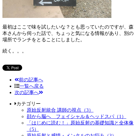
最初はここで味を試したいな？とも思っていたのですが、森
本さんから伺った話で、ちょっと気になる情報があり、別の
場所でランチをとることにしました。
続く。。。
前の記事へ
一覧へ戻る
次の記事へ
カテゴリー
原始反射統合 講師の視点（3）
顔から脳へ フェイシャル＆ヘッドスパ（1）
「はじめに読む！」原始反射の基礎知識と全体像
（5）
原始反射と感情・メンタルのお悩み（3）