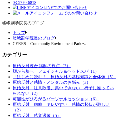
03-5770-6818
LINEでのお問い合わせ
フォームでのお問い合わせ
嵯峨副学院長のブログ
トップ
嵯峨副学院長のブログ
CERES Community Environment Parkへ
カテゴリー
原始反射統合 講師の視点（3）
顔から脳へ フェイシャル＆ヘッドスパ（1）
「はじめに読む！」原始反射の基礎知識と全体像（5）
原始反射と感情・メンタルのお悩み（3）
原始反射 注意散漫、集中できない、椅子に座ってい
られない（2）
可能性がひろがるパーソナルセッション（6）
原始反射 癇癪 キレやすい 感情の起伏が激しい
（2）
原始反射 感覚過敏（5）