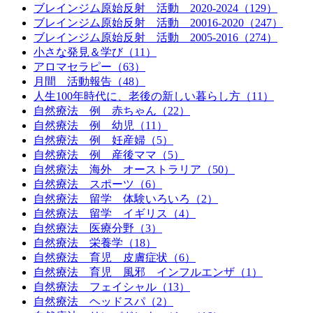
ブレインジム原始反射 活動 2020-2024（129）
ブレインジム原始反射 活動 20016-2020（247）
ブレインジム原始反射 活動 2005-2016（274）
小さな発見＆学び（11）
アロマセラピー（63）
月間 活動報告（48）
人生100年時代に、老後の新しい暮らし方（11）
自然療法 例 赤ちゃん（22）
自然療法 例 幼児（11）
自然療法 例 妊産婦（5）
自然療法 例 産後ママ（5）
自然療法 海外 オーストラリア（50）
自然療法 スポーツ（6）
自然療法 留学 体験いろいろ（2）
自然療法 留学 イギリス（4）
自然療法 医療分野（3）
自然療法 栄養学（18）
自然療法 育児 皮膚症状（6）
自然療法 育児 風邪 インフルエンザ（1）
自然療法 フェイシャル（13）
自然療法 ヘッドスパ（2）