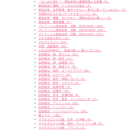
「はじめに読む！」原始反射の基礎知識と全体像（5）
原始反射と感情・メンタルのお悩み（3）
原始反射 注意散漫、集中できない、椅子に座っていられない（2）
可能性がひろがるパーソナルセッション（6）
原始反射 癇癪 キレやすい 感情の起伏が激しい（2）
原始反射 感覚過敏（5）
ブレインジム原始反射 活動 2020-2024（129）
ブレインジム原始反射 活動 20016-2020（247）
ブレインジム原始反射 活動 2005-2016（274）
小さな発見＆学び（11）
アロマセラピー（63）
月間 活動報告（48）
人生100年時代に、老後の新しい暮らし方（11）
自然療法 例 赤ちゃん（22）
自然療法 例 幼児（11）
自然療法 例 妊産婦（5）
自然療法 例 産後ママ（5）
自然療法 海外 オーストラリア（50）
自然療法 スポーツ（6）
自然療法 留学 体験いろいろ（2）
自然療法 留学 イギリス（4）
自然療法 医療分野（3）
自然療法 栄養学（18）
自然療法 育児 皮膚症状（6）
自然療法 育児 風邪 インフルエンザ（1）
自然療法 フェイシャル（13）
自然療法 ヘッドスパ（2）
自然療法 リンパドレナージュ（16）
働くママ （83）
ママセラピストの旅 日本 久米島（4）
ママセラピストの旅 海外 サントリーニ島（6）
ママセラピストの旅 フランス（2）