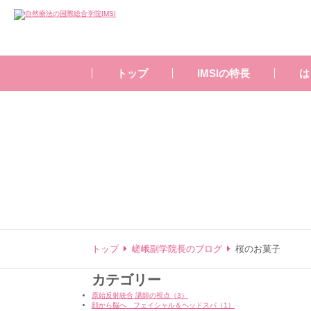
トップ
IMSIの特長
は
トップ
嵯峨副学院長のブログ
桜のお菓子
カテゴリー
原始反射統合 講師の視点（3）
顔から脳へ フェイシャル＆ヘッドスパ（1）