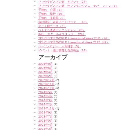
ママセラピストの旅 ギリシャ（24）
ママセラピストの旅 サンフランシスコ ナパ ソノマ（8）
子連れ 公園（3）
子連れ 旅行（10）
子連れ 美容院（2）
脳の開発 表現アートワーク （13）
アート脳コース（7）
ベトナム医道ディエンチャン（25）
IMSI スクール＆スタッフ （26）
TOUCH FOR WORLD International Week 2011（26）
TOUCH FOR WORLD Intenational Week 2012（47）
パーソノロジー・人相科学（5）
イベント 脳力開花と自然療法（14）
アーカイブ
2026年8月
(1)
2026年6月
(2)
2026年4月
(1)
2026年2月
(2)
2025年12月
(2)
2025年11月
(1)
2024年10月
(6)
2024年5月
(1)
2024年4月
(5)
2024年3月
(1)
2024年2月
(1)
2023年12月
(1)
2023年9月
(3)
2023年7月
(2)
2023年5月
(1)
2023年4月
(8)
2023年3月
(5)