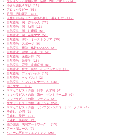
ブレインジム原始反射 活動 2005-2016（274）
小さな発見＆学び（11）
アロマセラピー（63）
月間 活動報告（48）
人生100年時代に、老後の新しい暮らし方（11）
自然療法 例 赤ちゃん（22）
自然療法 例 幼児（11）
自然療法 例 妊産婦（5）
自然療法 例 産後ママ（5）
自然療法 海外 オーストラリア（50）
自然療法 スポーツ（6）
自然療法 留学 体験いろいろ（2）
自然療法 留学 イギリス（4）
自然療法 医療分野（3）
自然療法 栄養学（18）
自然療法 育児 皮膚症状（6）
自然療法 育児 風邪 インフルエンザ（1）
自然療法 フェイシャル（13）
自然療法 ヘッドスパ（2）
自然療法 リンパドレナージュ（16）
働くママ （83）
ママセラピストの旅 日本 久米島（4）
ママセラピストの旅 海外 サントリーニ島（6）
ママセラピストの旅 フランス（2）
ママセラピストの旅 ギリシャ（24）
ママセラピストの旅 サンフランシスコ ナパ ソノマ（8）
子連れ 公園（3）
子連れ 旅行（10）
子連れ 美容院（2）
脳の開発 表現アートワーク （13）
アート脳コース（7）
ベトナム医道ディエンチャン（25）