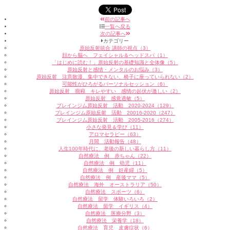
前の記事へ
一覧へ戻る
次の記事へ
カテゴリー
原始反射統合 講師の視点（3）
顔から脳へ フェイシャル＆ヘッドスパ（1）
「はじめに読む！」原始反射の基礎知識と全体像（5）
原始反射と感情・メンタルのお悩み（3）
原始反射 注意散漫、集中できない、椅子に座っていられない（2）
可能性がひろがるパーソナルセッション（6）
原始反射 癇癪 キレやすい 感情の起伏が激しい（2）
原始反射 感覚過敏（5）
ブレインジム原始反射 活動 2020-2024（129）
ブレインジム原始反射 活動 20016-2020（247）
ブレインジム原始反射 活動 2005-2016（274）
小さな発見＆学び（11）
アロマセラピー（63）
月間 活動報告（48）
人生100年時代に、老後の新しい暮らし方（11）
自然療法 例 赤ちゃん（22）
自然療法 例 幼児（11）
自然療法 例 妊産婦（5）
自然療法 例 産後ママ（5）
自然療法 海外 オーストラリア（50）
自然療法 スポーツ（6）
自然療法 留学 体験いろいろ（2）
自然療法 留学 イギリス（4）
自然療法 医療分野（3）
自然療法 栄養学（18）
自然療法 育児 皮膚症状（6）