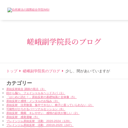
嵯峨副学院長のブログ
トップ
嵯峨副学院長のブログ
少し、間があいていますが
カテゴリー
原始反射統合 講師の視点（3）
顔から脳へ フェイシャル＆ヘッドスパ（1）
「はじめに読む！」原始反射の基礎知識と全体像（5）
原始反射と感情・メンタルのお悩み（3）
原始反射 注意散漫、集中できない、椅子に座っていられない（2）
可能性がひろがるパーソナルセッション（6）
原始反射 癇癪 キレやすい 感情の起伏が激しい（2）
原始反射 感覚過敏（5）
ブレインジム原始反射 活動 2020-2024（129）
ブレインジム原始反射 活動 20016-2020（247）