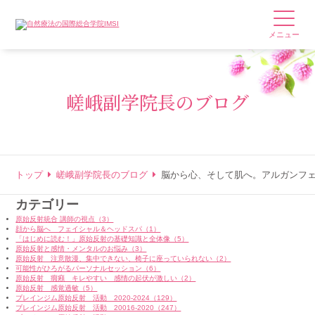
メニュー
嵯峨副学院長のブログ
トップ
嵯峨副学院長のブログ
脳から心、そして肌へ。アルガンフ
カテゴリー
原始反射統合 講師の視点（3）
顔から脳へ フェイシャル＆ヘッドスパ（1）
「はじめに読む！」原始反射の基礎知識と全体像（5）
原始反射と感情・メンタルのお悩み（3）
原始反射 注意散漫、集中できない、椅子に座っていられない（2）
可能性がひろがるパーソナルセッション（6）
原始反射 癇癪 キレやすい 感情の起伏が激しい（2）
原始反射 感覚過敏（5）
ブレインジム原始反射 活動 2020-2024（129）
ブレインジム原始反射 活動 20016-2020（247）