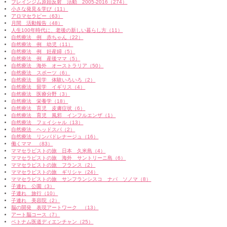
ブレインジム原始反射 活動 2005-2016（274）
小さな発見＆学び（11）
アロマセラピー（63）
月間 活動報告（48）
人生100年時代に、老後の新しい暮らし方（11）
自然療法 例 赤ちゃん（22）
自然療法 例 幼児（11）
自然療法 例 妊産婦（5）
自然療法 例 産後ママ（5）
自然療法 海外 オーストラリア（50）
自然療法 スポーツ（6）
自然療法 留学 体験いろいろ（2）
自然療法 留学 イギリス（4）
自然療法 医療分野（3）
自然療法 栄養学（18）
自然療法 育児 皮膚症状（6）
自然療法 育児 風邪 インフルエンザ（1）
自然療法 フェイシャル（13）
自然療法 ヘッドスパ（2）
自然療法 リンパドレナージュ（16）
働くママ （83）
ママセラピストの旅 日本 久米島（4）
ママセラピストの旅 海外 サントリーニ島（6）
ママセラピストの旅 フランス（2）
ママセラピストの旅 ギリシャ（24）
ママセラピストの旅 サンフランシスコ ナパ ソノマ（8）
子連れ 公園（3）
子連れ 旅行（10）
子連れ 美容院（2）
脳の開発 表現アートワーク （13）
アート脳コース（7）
ベトナム医道ディエンチャン（25）