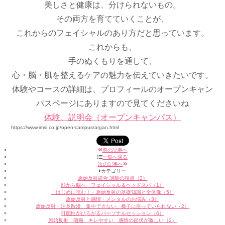
美しさと健康は、分けられないもの。
その両方を育てていくことが、
これからのフェイシャルのあり方だと思っています。
これからも、
手のぬくもりを通して、
心・脳・肌を整えるケアの魅力を伝えていきたいです。
体験やコースの詳細は、プロフィールのオープンキャン
パスページにありますので見てくださいね
体験、説明会（オープンキャンパス）
https://www.imsi.co.jp/open-campus/argan.html
前の記事へ
一覧へ戻る
次の記事へ
カテゴリー
原始反射統合 講師の視点（3）
顔から脳へ フェイシャル＆ヘッドスパ（1）
「はじめに読む！」原始反射の基礎知識と全体像（5）
原始反射と感情・メンタルのお悩み（3）
原始反射 注意散漫、集中できない、椅子に座っていられない（2）
可能性がひろがるパーソナルセッション（6）
原始反射 癇癪 キレやすい 感情の起伏が激しい（2）