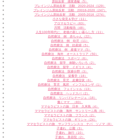
原始反射 感覚過敏（5）
ブレインジム原始反射 活動 2020-2024（129）
ブレインジム原始反射 活動 20016-2020（247）
ブレインジム原始反射 活動 2005-2016（274）
小さな発見＆学び（11）
アロマセラピー（63）
月間 活動報告（48）
人生100年時代に、老後の新しい暮らし方（11）
自然療法 例 赤ちゃん（22）
自然療法 例 幼児（11）
自然療法 例 妊産婦（5）
自然療法 例 産後ママ（5）
自然療法 海外 オーストラリア（50）
自然療法 スポーツ（6）
自然療法 留学 体験いろいろ（2）
自然療法 留学 イギリス（4）
自然療法 医療分野（3）
自然療法 栄養学（18）
自然療法 育児 皮膚症状（6）
自然療法 育児 風邪 インフルエンザ（1）
自然療法 フェイシャル（13）
自然療法 ヘッドスパ（2）
自然療法 リンパドレナージュ（16）
働くママ （83）
ママセラピストの旅 日本 久米島（4）
ママセラピストの旅 海外 サントリーニ島（6）
ママセラピストの旅 フランス（2）
ママセラピストの旅 ギリシャ（24）
ママセラピストの旅 サンフランシスコ ナパ ソノマ（8）
子連れ 公園（3）
子連れ 旅行（10）
子連れ 美容院（2）