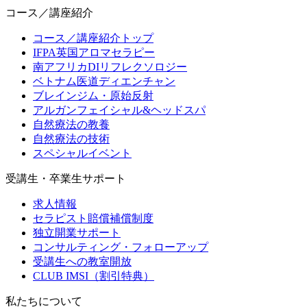
コース／講座紹介
コース／講座紹介トップ
IFPA英国アロマセラピー
南アフリカDIリフレクソロジー
ベトナム医道ディエンチャン
ブレインジム・原始反射
アルガンフェイシャル&ヘッドスパ
自然療法の教養
自然療法の技術
スペシャルイベント
受講生・卒業生サポート
求人情報
セラピスト賠償補償制度
独立開業サポート
コンサルティング・フォローアップ
受講生への教室開放
CLUB IMSI（割引特典）
私たちについて