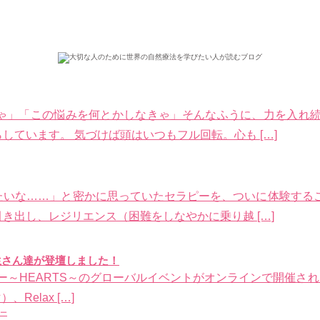
ゃ」「この悩みを何とかしなきゃ」そんなふうに、力を入れ続
ています。 気づけば頭はいつもフル回転。心も […]
たいな……」と密かに思っていたセラピーを、ついに体験するこ
き出し、レジリエンス（困難をしなやかに乗り越 […]
業生さん達が登壇しました！
ー～HEARTS～のグローバルイベントがオンラインで開催されました
Relax […]