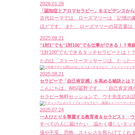
2026.01.28
「認知症とアロマセラピー」をエビデンスから
古代ローマでは、ローズマリーは「記憶の
ほどです。 また、ローズマリーの花言葉は「
2025.08.21
“1対1”でも“1対100”でも仕事ができる！
“1対100”でもできるタッチセラピーとは
たのは「ストーリーマッサージは、たった一
2025.08.21
セラピーで「自己肯定感」を高める秘訣とは？
こんにちは。IMSI冨野です。 「自己肯
セラピー無料セッションで、ウナ先生のお話
2025.07.24
一人ひとりを尊重する教育者＆セラピスト・ウ
すべての人に届けたい、温かく優しいタッチ
張や不安、恐怖、ストレスを和らげてくれます