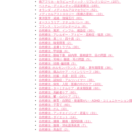
南アフリカ・セラピューティック・リフレクソロジー（107）
ベトナム・ディエンチャン顔反射療法（165）
オランダ・メディカルアロマセラピー（52）
メディカルアストロロジー（医療占星術）（10）
東洋医学・経絡・陰陽五行（83）
オーストラリア・ナチュロパシー（8）
フランス・リンパドレナージュ（8）
自然療法 - 風邪、インフル、感染症（30）
自然療法 - アレルギー・アトピー・花粉症・喘息（28）
自然療法 - 肩こり・四十肩（2）
自然療法 - 嗅覚障害（2）
自然療法 - 皮膚トラブル（30）
自然療法 - 甲状腺（6）
自然療法 - 眼瞼下垂、緑内障、眼精疲労、目の問題（9）
自然療法 - 耳鳴り･難聴・耳の問題（5）
自然療法 - 頭痛･偏頭痛（5）
自然療法 -ホルモンバランス・月経・ 更年期障害（36）
自然療法 - 痛みのケア・ペインリリーフ（36）
自然療法 - 妊娠・出産・妊活（29）
自然療法 - 認知症・アルツハイマー（36）
自然療法 - 病気・入院・医療の中のケア（103）
自然療法 - ターミナルケア・終末期医療（60）
自然療法 - 高齢者ケア（60）
自然療法 - 鬱・心のケア（71）
自然療法 - 療育・自閉症・発達障がい・ADHD・コミュニケーション障
自然療法 - 子育て（60）
自然療法 - がん（33）
自然療法 - アンチエイジング・若返り（31）
自然療法 - ダイエット（14）
自然療法 - 腰痛・膝痛・股関節痛（11）
自然療法 - 腹痛・消化器系疾患（7）
自然療法 - 高血圧（2）