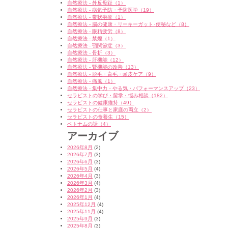
自然療法 - 外反母趾（1）
自然療法 - 病気予防・予防医学（19）
自然療法 - 帯状疱疹（1）
自然療法 - 腸の健康・リーキーガット･便秘など（8）
自然療法 - 眼精疲労（8）
自然療法 - 禁煙（1）
自然療法 - 顎関節症（3）
自然療法 - 骨折（3）
自然療法 - 肝機能（12）
自然療法 - 腎機能の改善（13）
自然療法 - 脱毛・育毛・頭皮ケア（9）
自然療法 - 痛風（1）
自然療法 - 集中力・やる気・パフォーマンスアップ（23）
セラピストの学び・留学・悩み相談（182）
セラピストの健康維持（49）
セラピストの仕事と家庭の両立（2）
セラピストの食養生（15）
ベトナムの話（4）
アーカイブ
2026年8月
(2)
2026年7月
(3)
2026年6月
(3)
2026年5月
(4)
2026年4月
(3)
2026年3月
(4)
2026年2月
(3)
2026年1月
(4)
2025年12月
(4)
2025年11月
(4)
2025年9月
(3)
2025年8月
(3)