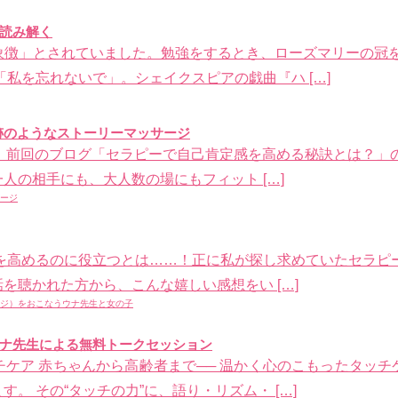
読み解く
象徴」とされていました。勉強をするとき、ローズマリーの冠を
私を忘れないで」。シェイクスピアの戯曲『ハ […]
？奇跡のようなストーリーマッサージ
！？ 前回のブログ「セラピーで自己肯定感を高める秘訣とは？
人の相手にも、大人数の場にもフィット […]
定感を高めるのに役立つとは……！正に私が探し求めていたセラピ
を聴かれた方から、こんな嬉しい感想をい […]
ナ先生による無料トークセッション
ケア 赤ちゃんから高齢者まで── 温かく心のこもったタッ
。 その“タッチの力”に、語り・リズム・ […]