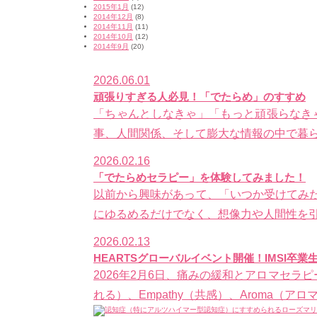
2015年1月
(12)
2014年12月
(8)
2014年11月
(11)
2014年10月
(12)
2014年9月
(20)
2026.06.01
頑張りすぎる人必見！「でたらめ」のすすめ
「ちゃんとしなきゃ」「もっと頑張らなき
事、人間関係、そして膨大な情報の中で暮らし
2026.02.16
「でたらめセラピー」を体験してみました！
以前から興味があって、「いつか受けてみ
にゆるめるだけでなく、想像力や人間性を引
2026.02.13
HEARTSグローバルイベント開催！IMSI卒
2026年2月6日、痛みの緩和とアロマセラピ
れる）、Empathy（共感）、Aroma（アロマ）、