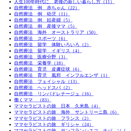
人生100年時代に、老後の新しい暮らし方（11）
自然療法 例 赤ちゃん（22）
自然療法 例 幼児（11）
自然療法 例 妊産婦（5）
自然療法 例 産後ママ（5）
自然療法 海外 オーストラリア（50）
自然療法 スポーツ（6）
自然療法 留学 体験いろいろ（2）
自然療法 留学 イギリス（4）
自然療法 医療分野（3）
自然療法 栄養学（18）
自然療法 育児 皮膚症状（6）
自然療法 育児 風邪 インフルエンザ（1）
自然療法 フェイシャル（13）
自然療法 ヘッドスパ（2）
自然療法 リンパドレナージュ（16）
働くママ （83）
ママセラピストの旅 日本 久米島（4）
ママセラピストの旅 海外 サントリーニ島（6）
ママセラピストの旅 フランス（2）
ママセラピストの旅 ギリシャ（24）
ママセラピストの旅 サンフランシスコ ナパ ソノ