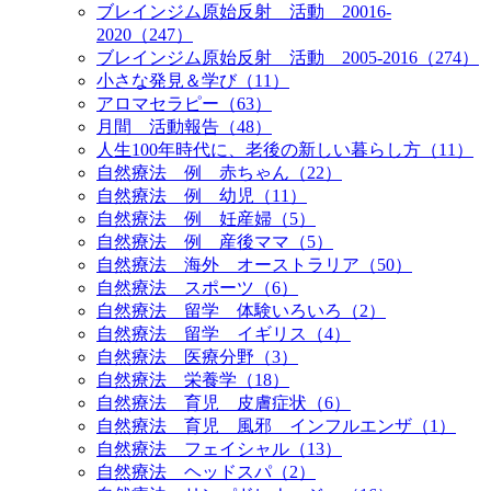
ブレインジム原始反射 活動 20016-
2020（247）
ブレインジム原始反射 活動 2005-2016（274）
小さな発見＆学び（11）
アロマセラピー（63）
月間 活動報告（48）
人生100年時代に、老後の新しい暮らし方（11）
自然療法 例 赤ちゃん（22）
自然療法 例 幼児（11）
自然療法 例 妊産婦（5）
自然療法 例 産後ママ（5）
自然療法 海外 オーストラリア（50）
自然療法 スポーツ（6）
自然療法 留学 体験いろいろ（2）
自然療法 留学 イギリス（4）
自然療法 医療分野（3）
自然療法 栄養学（18）
自然療法 育児 皮膚症状（6）
自然療法 育児 風邪 インフルエンザ（1）
自然療法 フェイシャル（13）
自然療法 ヘッドスパ（2）