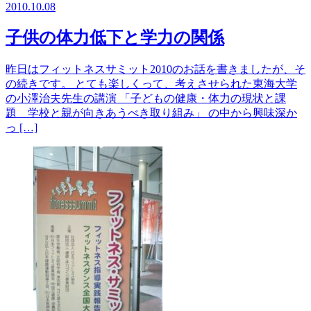
2010.10.08
子供の体力低下と学力の関係
昨日はフィットネスサミット2010のお話を書きましたが、そ
の続きです。 とても楽しくって、考えさせられた東海大学
の小澤治夫先生の講演 「子どもの健康・体力の現状と課
題 学校と親が向きあうべき取り組み」 の中から興味深か
っ […]