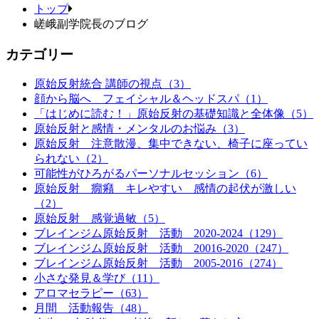
トップ
嵯峨副学院長のブログ
カテゴリー
原始反射統合 講師の視点（3）
顔から脳へ フェイシャル＆ヘッドスパ（1）
「はじめに読む！」原始反射の基礎知識と全体像（5）
原始反射と感情・メンタルのお悩み（3）
原始反射 注意散漫、集中できない、椅子に座ってい
られない（2）
可能性がひろがるパーソナルセッション（6）
原始反射 癇癪 キレやすい 感情の起伏が激しい
（2）
原始反射 感覚過敏（5）
ブレインジム原始反射 活動 2020-2024（129）
ブレインジム原始反射 活動 20016-2020（247）
ブレインジム原始反射 活動 2005-2016（274）
小さな発見＆学び（11）
アロマセラピー（63）
月間 活動報告（48）