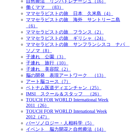
自然療法 リンパドレナージュ（16）
働くママ （83）
ママセラピストの旅 日本 久米島（4）
ママセラピストの旅 海外 サントリーニ島
（6）
ママセラピストの旅 フランス（2）
ママセラピストの旅 ギリシャ（24）
ママセラピストの旅 サンフランシスコ ナパ
ソノマ（8）
子連れ 公園（3）
子連れ 旅行（10）
子連れ 美容院（2）
脳の開発 表現アートワーク （13）
アート脳コース（7）
ベトナム医道ディエンチャン（25）
IMSI スクール＆スタッフ （26）
TOUCH FOR WORLD International Week
2011（26）
TOUCH FOR WORLD Intenational Week
2012（47）
パーソノロジー・人相科学（5）
イベント 脳力開花と自然療法（14）