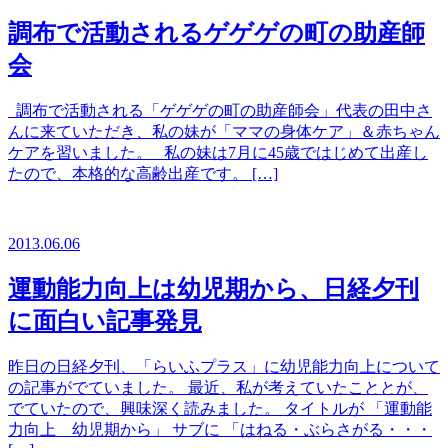
調布で活動されるゲゲゲの町の助産師
会
調布で活動される「ゲゲゲの町の助産師会」代表の田中さ
んに来ていただき、私の妹が「ママの身体ケア」＆赤ちゃん
ケアを習いました。 私の妹は7月に45歳ではじめて出産し
たので、本格的な高齢出産です。 […]
2013.06.06
運動能力向上は幼児期から、日経夕刊
に面白い記事発見
昨日の日経夕刊、「らいふプラス」に幼児能力向上について
の記事がでていました。 最近、私が考えていたこととが、
でていたので、興味深く読みました。 タイトルが 「運動能
力向上 幼児期から」 サブに 「はねる・ぶらさがる・・・