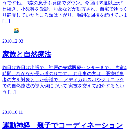
うですね。 3歳の息子も発熱でダウン。今回は39度以上が1
日続き、小児科を受診、お薬などが処方され、自宅でゆっく
り静養していたところ熱は下がり、順調な回復を続けていま
[…]
2010.12.03
家族と自然療法
昨日は終日は出張で、神戸の先端医療センターまで。 片道4
時間、なかなか長い道のりです。 お仕事の方は、医療従事
者の方を対象とした会議で、 メディカルスパやクリニック
での自然療法の導入例について 実技を交えて紹介するとい
う […]
2010.10.11
運動神経 親子でコーディネーション