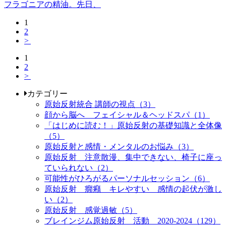
フラゴニアの精油。先日、
1
2
>
1
2
>
カテゴリー
原始反射統合 講師の視点（3）
顔から脳へ フェイシャル＆ヘッドスパ（1）
「はじめに読む！」原始反射の基礎知識と全体像
（5）
原始反射と感情・メンタルのお悩み（3）
原始反射 注意散漫、集中できない、椅子に座っ
ていられない（2）
可能性がひろがるパーソナルセッション（6）
原始反射 癇癪 キレやすい 感情の起伏が激し
い（2）
原始反射 感覚過敏（5）
ブレインジム原始反射 活動 2020-2024（129）