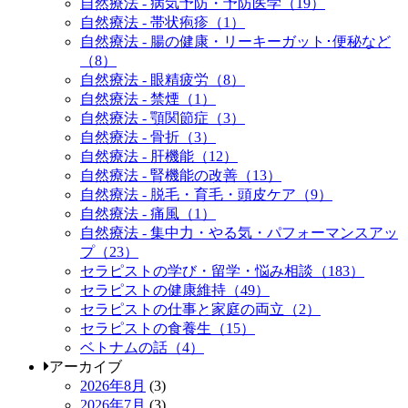
自然療法 - 病気予防・予防医学（19）
自然療法 - 帯状疱疹（1）
自然療法 - 腸の健康・リーキーガット･便秘など
（8）
自然療法 - 眼精疲労（8）
自然療法 - 禁煙（1）
自然療法 - 顎関節症（3）
自然療法 - 骨折（3）
自然療法 - 肝機能（12）
自然療法 - 腎機能の改善（13）
自然療法 - 脱毛・育毛・頭皮ケア（9）
自然療法 - 痛風（1）
自然療法 - 集中力・やる気・パフォーマンスアッ
プ（23）
セラピストの学び・留学・悩み相談（183）
セラピストの健康維持（49）
セラピストの仕事と家庭の両立（2）
セラピストの食養生（15）
ベトナムの話（4）
アーカイブ
2026年8月
(3)
2026年7月
(3)