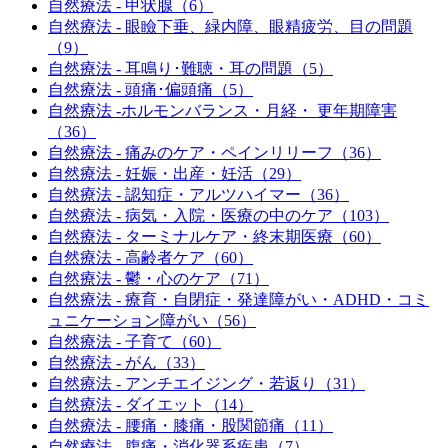
自然療法 - 甲状腺（6）
自然療法 - 眼瞼下垂、緑内障、眼精疲労、目の問題
（9）
自然療法 - 耳鳴り･難聴・耳の問題（5）
自然療法 - 頭痛･偏頭痛（5）
自然療法 -ホルモンバランス・月経・ 更年期障害
（36）
自然療法 - 痛みのケア・ペインリリーフ（36）
自然療法 - 妊娠・出産・妊活（29）
自然療法 - 認知症・アルツハイマー（36）
自然療法 - 病気・入院・医療の中のケア（103）
自然療法 - ターミナルケア・終末期医療（60）
自然療法 - 高齢者ケア（60）
自然療法 - 鬱・心のケア（71）
自然療法 - 療育・自閉症・発達障がい・ADHD・コミ
ュニケーション障がい（56）
自然療法 - 子育て（60）
自然療法 - がん（33）
自然療法 - アンチエイジング・若返り（31）
自然療法 - ダイエット（14）
自然療法 - 腰痛・膝痛・股関節痛（11）
自然療法 - 腹痛・消化器系疾患（7）