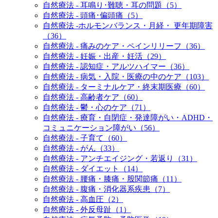
自然療法 - 耳鳴り･難聴・耳の問題（5）
自然療法 - 頭痛･偏頭痛（5）
自然療法 -ホルモンバランス・月経・ 更年期障害
（36）
自然療法 - 痛みのケア・ペインリリーフ（36）
自然療法 - 妊娠・出産・妊活（29）
自然療法 - 認知症・アルツハイマー（36）
自然療法 - 病気・入院・医療の中のケア（103）
自然療法 - ターミナルケア・終末期医療（60）
自然療法 - 高齢者ケア（60）
自然療法 - 鬱・心のケア（71）
自然療法 - 療育・自閉症・発達障がい・ADHD・
コミュニケーション障がい（56）
自然療法 - 子育て（60）
自然療法 - がん（33）
自然療法 - アンチエイジング・若返り（31）
自然療法 - ダイエット（14）
自然療法 - 腰痛・膝痛・股関節痛（11）
自然療法 - 腹痛・消化器系疾患（7）
自然療法 - 高血圧（2）
自然療法 - 外反母趾（1）