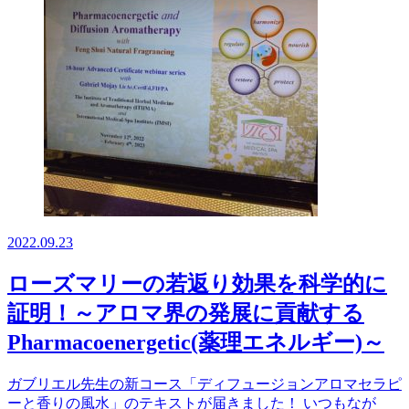
2022.09.23
ローズマリーの若返り効果を科学的に
証明！～アロマ界の発展に貢献する
Pharmacoenergetic(薬理エネルギー)～
ガブリエル先生の新コース「ディフュージョンアロマセラピ
ーと香りの風水」のテキストが届きました！ いつもなが