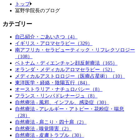
トップ
冨野学院長のブログ
カテゴリー
自己紹介・ごあいさつ（4）
イギリス・アロマセラピー（329）
南アフリカ・セラピューティック・リフレクソロジー
（108）
ベトナム・ディエンチャン顔反射療法（165）
オランダ・メディカルアロマセラピー（52）
メディカルアストロロジー（医療占星術）（10）
東洋医学・経絡・陰陽五行（84）
オーストラリア・ナチュロパシー（8）
フランス・リンパドレナージュ（8）
自然療法 - 風邪、インフル、感染症（30）
自然療法 - アレルギー・アトピー・花粉症・喘息
（28）
自然療法 - 肩こり・四十肩（2）
自然療法 - 嗅覚障害（2）
自然療法 - 皮膚トラブル（30）