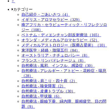
>
カテゴリー
自己紹介・ごあいさつ（4）
イギリス・アロマセラピー（329）
南アフリカ・セラピューティック・リフレクソロ
ジー（108）
ベトナム・ディエンチャン顔反射療法（165）
オランダ・メディカルアロマセラピー（52）
メディカルアストロロジー（医療占星術）（10）
東洋医学・経絡・陰陽五行（84）
オーストラリア・ナチュロパシー（8）
フランス・リンパドレナージュ（8）
自然療法 - 風邪、インフル、感染症（30）
自然療法 - アレルギー・アトピー・花粉症・喘息
（28）
自然療法 - 肩こり・四十肩（2）
自然療法 - 嗅覚障害（2）
自然療法 - 皮膚トラブル（30）
自然療法 - 甲状腺（6）
自然療法 - 眼瞼下垂、緑内障、眼精疲労、目の問
題（9）