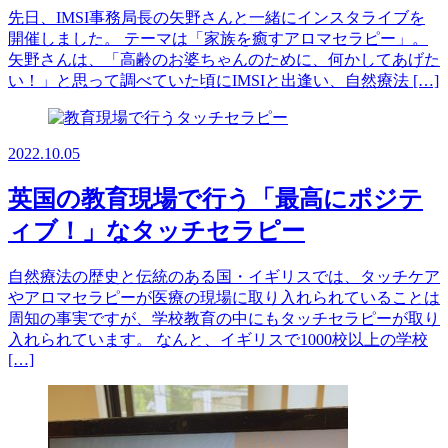
先日、IMSI事務局長の矢野さんと一緒にインスタライブを
開催しました。 テーマは「家族を癒すアロマセラピー」。
矢野さんは、「高齢のお婆ちゃんのために、何かしてあげた
い！」と思って調べていた頃にIMSIと出逢い、自然療法 […]
2022.10.05
英国の教育現場で行う「最高にポジテ
ィブ！」なタッチセラピー
自然療法の歴史と伝統のある国・イギリスでは、タッチケア
やアロマセラピーが医療の現場に取り入れられていることは
周知の事実ですが、学校教育の中にもタッチセラピーが取り
入れられています。 なんと、イギリスで1000校以上の学校
[…]