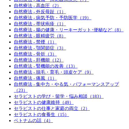
自然療法 - 高血圧（2）
自然療法 - 外反母趾（1）
自然療法 - 病気予防・予防医学（19）
自然療法 - 帯状疱疹（1）
自然療法 - 腸の健康・リーキーガット･便秘など（8）
自然療法 - 眼精疲労（8）
自然療法 - 禁煙（1）
自然療法 - 顎関節症（3）
自然療法 - 骨折（3）
自然療法 - 肝機能（12）
自然療法 - 腎機能の改善（13）
自然療法 - 脱毛・育毛・頭皮ケア（9）
自然療法 - 痛風（1）
自然療法 - 集中力・やる気・パフォーマンスアップ
（23）
セラピストの学び・留学・悩み相談（183）
セラピストの健康維持（49）
セラピストの仕事と家庭の両立（2）
セラピストの食養生（15）
ベトナムの話（4）